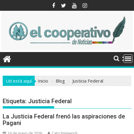
Saltar
al
contenido
Ud está aquí
Inicio
Blog
Justicia Federal
Etiqueta:
Justicia Federal
La Justicia Federal frenó las aspiraciones de
Pagani
16 de mayo de 2026
Cato Emmerich