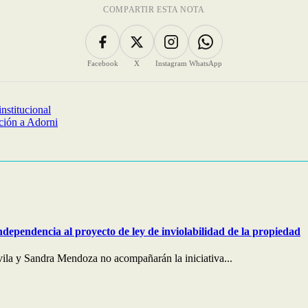
COMPARTIR ESTA NOTA
Facebook
X
Instagram
WhatsApp
nstitucional
ación a Adorni
ndependencia al proyecto de ley de inviolabilidad de la propiedad
ila y Sandra Mendoza no acompañarán la iniciativa...