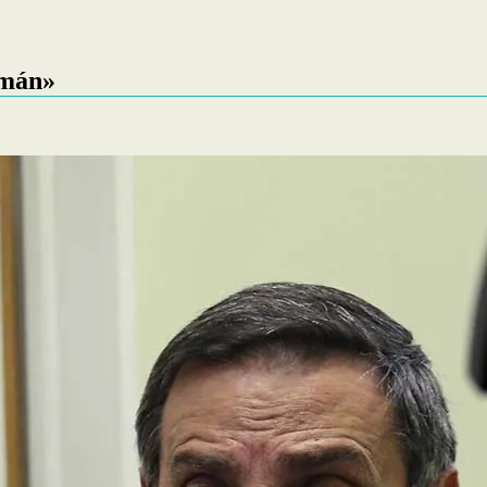
umán»