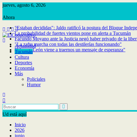
Saltar
jueves, agosto 6, 2026
al
contenido
"Estaban decididas": Jaldo ratificó la postura del Bloque Indep
La probabilidad de fuertes vientos pone en alerta a Tucumán
Facundo Moyano ante la Justicia negó haber privado de la libe
"La zafra marcha con todas las destilerías funcionando"
Actualidad
"El papa León viene a traernos un mensaje de esperanza"
Tucumán
Cultura
Deportes
Economía
Más
Policiales
Humor
Ud está aquí
Inicio
2026
junio