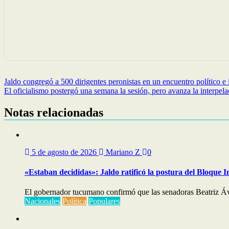
Navegación
Jaldo congregó a 500 dirigentes peronistas en un encuentro político e i
El oficialismo postergó una semana la sesión, pero avanza la interpel
de
entradas
Notas relacionadas
5 de agosto de 2026
Mariano Z
0
«Estaban decididas»: Jaldo ratificó la postura del Bloque I
El gobernador tucumano confirmó que las senadoras Beatriz Áv
Nacionales
Política
Populares