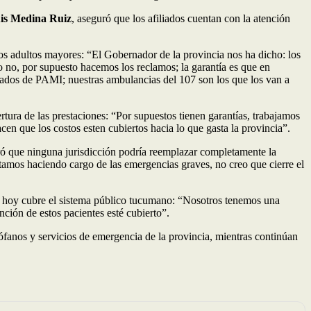
is Medina Ruiz
, aseguró que los afiliados cuentan con la atención
os adultos mayores: “El Gobernador de la provincia nos ha dicho: los
 no, por supuesto hacemos los reclamos; la garantía es que en
rnados de PAMI; nuestras ambulancias del 107 son los que los van a
rtura de las prestaciones: “Por supuestos tienen garantías, trabajamos
acen que los costos esten cubiertos hacia lo que gasta la provincia”.
ró que ninguna jurisdicción podría reemplazar completamente la
tamos haciendo cargo de las emergencias graves, no creo que cierre el
que hoy cubre el sistema público tucumano: “Nosotros tenemos una
nción de estos pacientes esté cubierto”.
ófanos y servicios de emergencia de la provincia, mientras continúan