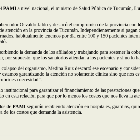
el
PAMI
a nivel nacional, el ministro de Salud Pública de Tucumán,
Lu
gobernador Osvaldo Jaldo y destacó el compromiso de la provincia con l
a de atención en la provincia de Tucumán. Independientemente si pagan o
ternados, habitualmente tenemos por día entre 100 y 150 pacientes inte
aló.
sorbiendo la demanda de los afiliados y trabajando para sostener la cobe
r, por supuesto, que los sanatorios atiendan a los pacientes y si no lo h
 o colapso del organismo, Medina Ruiz descartó ese escenario y conside
 estamos garantizando la atención no solamente clínica sino que nos es
ubrir esa necesidad”.
ulo institucional para garantizar el financiamiento de las prestaciones 
o en esta relación para que por lo menos los costos que nos lleva la ate
ados de
PAMI
seguirán recibiendo atención en hospitales, guardias, quir
ra de los costos que demanda la asistencia.