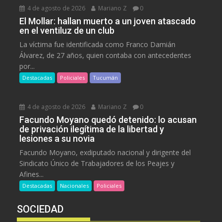
4 de agosto de 2026
Mariano Z
0
El Mollar: hallan muerto a un joven atascado
en el ventiluz de un club
La víctima fue identificada como Franco Damián
Álvarez, de 27 años, quien contaba con antecedentes
por...
Destacadas
Policiales
Tucumán
4 de agosto de 2026
Mariano Z
0
Facundo Moyano quedó detenido: lo acusan
de privación ilegítima de la libertad y
lesiones a su novia
Facundo Moyano, exdiputado nacional y dirigente del
Sindicato Único de Trabajadores de los Peajes y
Afines...
Destacadas
Nacionales
Policiales
SOCIEDAD