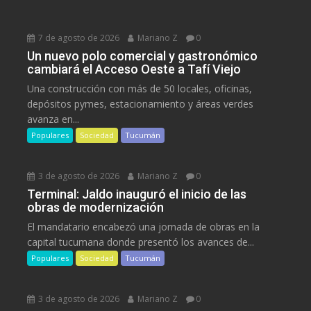
7 de agosto de 2026
Mariano Z
0
Un nuevo polo comercial y gastronómico
cambiará el Acceso Oeste a Tafí Viejo
Una construcción con más de 50 locales, oficinas,
depósitos pymes, estacionamiento y áreas verdes
avanza en...
Populares
Sociedad
Tucumán
3 de agosto de 2026
Mariano Z
0
Terminal: Jaldo inauguró el inicio de las
obras de modernización
El mandatario encabezó una jornada de obras en la
capital tucumana donde presentó los avances de...
Populares
Sociedad
Tucumán
3 de agosto de 2026
Mariano Z
0