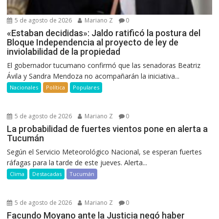
5 de agosto de 2026
Mariano Z
0
«Estaban decididas»: Jaldo ratificó la postura del
Bloque Independencia al proyecto de ley de
inviolabilidad de la propiedad
El gobernador tucumano confirmó que las senadoras Beatriz
Ávila y Sandra Mendoza no acompañarán la iniciativa...
Nacionales
Política
Populares
5 de agosto de 2026
Mariano Z
0
La probabilidad de fuertes vientos pone en alerta a
Tucumán
Según el Servicio Meteorológico Nacional, se esperan fuertes
ráfagas para la tarde de este jueves. Alerta...
Clima
Destacadas
Tucumán
5 de agosto de 2026
Mariano Z
0
Facundo Moyano ante la Justicia negó haber