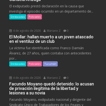
El exdiputado prestó declaración en la causa que
investiga el episodio ocurrido en un departamento de...
Destacadas
Policiales
4 de agosto de 2026
Mariano Z
0
El Mollar: hallan muerto a un joven atascado
en el ventiluz de un club
La víctima fue identificada como Franco Damián
Álvarez, de 27 años, quien contaba con antecedentes
por...
Destacadas
Policiales
Tucumán
4 de agosto de 2026
Mariano Z
0
Facundo Moyano quedó detenido: lo acusan
de privación ilegítima de la libertad y
lesiones a su novia
Facundo Moyano, exdiputado nacional y dirigente del
Sindicato Único de Trabajadores de los Peajes y