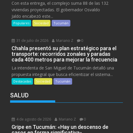
Con esta entrega, el complejo suma 88 de las 132
viviendas proyectadas. El gobernador Osvaldo
Jaldo encabezó este...
Populares
Sociedad
Tucumán
31 de julio de 2026
Mariano Z
0
Chahla presentó su plan estratégico para el
transporte: recorridos zonales y paradas
cada 400 metros para mejorar la frecuencia
La intendenta de San Miguel de Tucumán detalló una
propuesta integral que busca eficientizar el sistema...
Destacadas
Sociedad
Tucumán
SALUD
4 de agosto de 2026
Mariano Z
0
Gripe en Tucumán: «Hay un descenso de
casos en forma significativa»