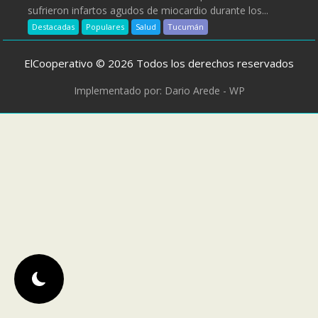
sufrieron infartos agudos de miocardio durante los...
Destacadas
Populares
Salud
Tucumán
ElCooperativo © 2026 Todos los derechos reservados