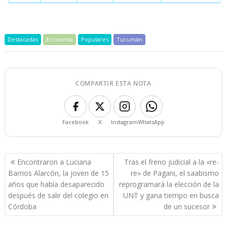
Destacadas
Economía
Populares
Tucumán
COMPARTIR ESTA NOTA
Facebook
X
Instagram
WhatsApp
Navegación
Encontraron a Luciana
Tras el freno judicial a la «re-
de
Barrios Alarcón, la joven de 15
re» de Pagani, el saabismo
entradas
años que había desaparecido
reprogramará la elección de la
después de salir del colegio en
UNT y gana tiempo en busca
Córdoba
de un sucesor