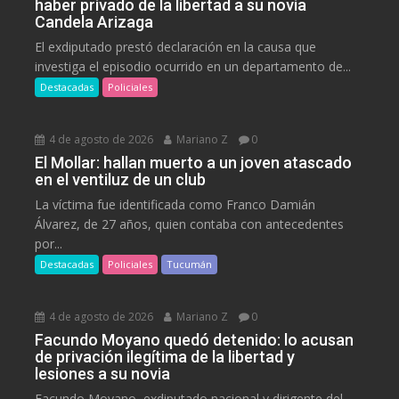
haber privado de la libertad a su novia
Candela Arizaga
El exdiputado prestó declaración en la causa que
investiga el episodio ocurrido en un departamento de...
Destacadas
Policiales
4 de agosto de 2026
Mariano Z
0
El Mollar: hallan muerto a un joven atascado
en el ventiluz de un club
La víctima fue identificada como Franco Damián
Álvarez, de 27 años, quien contaba con antecedentes
por...
Destacadas
Policiales
Tucumán
4 de agosto de 2026
Mariano Z
0
Facundo Moyano quedó detenido: lo acusan
de privación ilegítima de la libertad y
lesiones a su novia
Facundo Moyano, exdiputado nacional y dirigente del