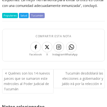
con una comunidad adecuadamente inmunizada”, concluyó.
Populares
Salud
Tucumán
COMPARTIR ESTA NOTA
Facebook
X
Instagram
WhatsApp
Navegación
Quiénes son los 14 nuevos
Tucumán desdoblará las
de
jueces que se sumaron este
elecciones a gobernador y
entradas
miércoles al Poder Judicial de
Jaldo irá por la relección
Tucumán
Notas relacionadas