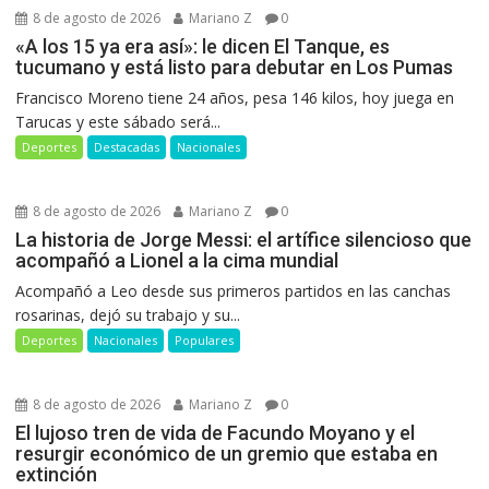
8 de agosto de 2026
Mariano Z
0
«A los 15 ya era así»: le dicen El Tanque, es
tucumano y está listo para debutar en Los Pumas
Francisco Moreno tiene 24 años, pesa 146 kilos, hoy juega en
Tarucas y este sábado será...
Deportes
Destacadas
Nacionales
8 de agosto de 2026
Mariano Z
0
La historia de Jorge Messi: el artífice silencioso que
acompañó a Lionel a la cima mundial
Acompañó a Leo desde sus primeros partidos en las canchas
rosarinas, dejó su trabajo y su...
Deportes
Nacionales
Populares
8 de agosto de 2026
Mariano Z
0
El lujoso tren de vida de Facundo Moyano y el
resurgir económico de un gremio que estaba en
extinción