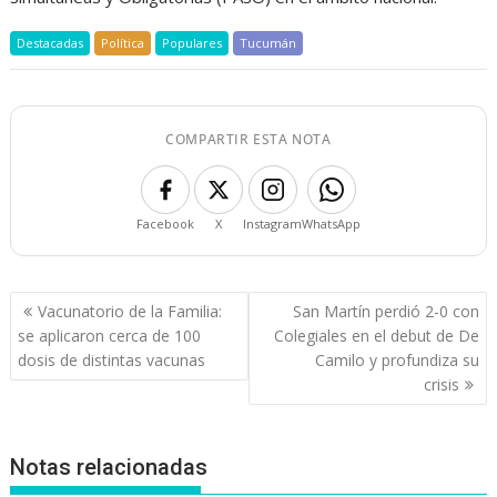
Destacadas
Política
Populares
Tucumán
COMPARTIR ESTA NOTA
Facebook
X
Instagram
WhatsApp
Navegación
Vacunatorio de la Familia:
San Martín perdió 2-0 con
de
se aplicaron cerca de 100
Colegiales en el debut de De
entradas
dosis de distintas vacunas
Camilo y profundiza su
crisis
Notas relacionadas