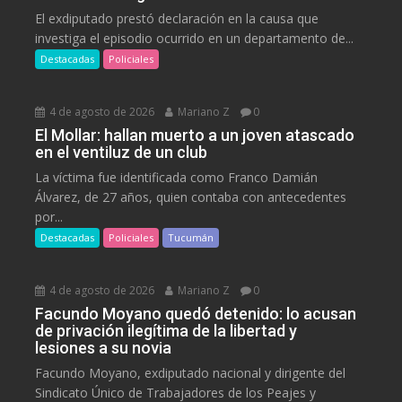
El exdiputado prestó declaración en la causa que
investiga el episodio ocurrido en un departamento de...
Destacadas
Policiales
4 de agosto de 2026
Mariano Z
0
El Mollar: hallan muerto a un joven atascado
en el ventiluz de un club
La víctima fue identificada como Franco Damián
Álvarez, de 27 años, quien contaba con antecedentes
por...
Destacadas
Policiales
Tucumán
4 de agosto de 2026
Mariano Z
0
Facundo Moyano quedó detenido: lo acusan
de privación ilegítima de la libertad y
lesiones a su novia
Facundo Moyano, exdiputado nacional y dirigente del
Sindicato Único de Trabajadores de los Peajes y