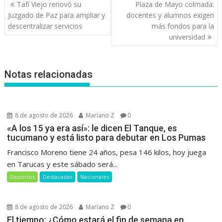
Navegación
Tafí Viejo renovó su
Plaza de Mayo colmada:
de
Juzgado de Paz para ampliar y
docentes y alumnos exigen
entradas
descentralizar servicios
más fondos para la
universidad
Notas relacionadas
8 de agosto de 2026
Mariano Z
0
«A los 15 ya era así»: le dicen El Tanque, es
tucumano y está listo para debutar en Los Pumas
Francisco Moreno tiene 24 años, pesa 146 kilos, hoy juega
en Tarucas y este sábado será...
Deportes
Destacadas
Nacionales
8 de agosto de 2026
Mariano Z
0
El tiempo: ¿Cómo estará el fin de semana en