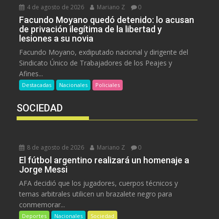
4 de agosto de 2026
Mariano Z
0
Facundo Moyano quedó detenido: lo acusan
de privación ilegítima de la libertad y
lesiones a su novia
Facundo Moyano, exdiputado nacional y dirigente del
Sindicato Único de Trabajadores de los Peajes y
Afines...
Destacadas
Nacionales
Policiales
SOCIEDAD
8 de agosto de 2026
Mariano Z
0
El fútbol argentino realizará un homenaje a
Jorge Messi
AFA decidió que los jugadores, cuerpos técnicos y
ternas arbitrales utilicen un brazalete negro para
conmemorar...
Deportes
Nacionales
Sociedad