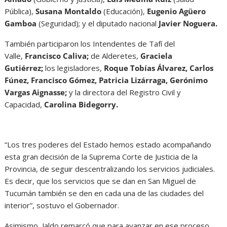
Pública),
Susana Montaldo
(Educación),
Eugenio Agüero
Gamboa
(Seguridad); y el diputado nacional
Javier Noguera.
También participaron los Intendentes de Tafí del
Valle,
Francisco Caliva;
de Alderetes,
Graciela
Gutiérrez;
los legisladores,
Roque Tobías Álvarez, Carlos
Fúnez, Francisco Gómez, Patricia Lizárraga, Gerónimo
Vargas Aignasse;
y la directora del Registro Civil y
Capacidad,
Carolina Bidegorry.
“Los tres poderes del Estado hemos estado acompañando
esta gran decisión de la Suprema Corte de Justicia de la
Provincia, de seguir descentralizando los servicios judiciales.
Es decir, que los servicios que se dan en San Miguel de
Tucumán también se den en cada una de las ciudades del
interior”, sostuvo el Gobernador.
Asimismo, Jaldo remarcó que para avanzar en ese proceso