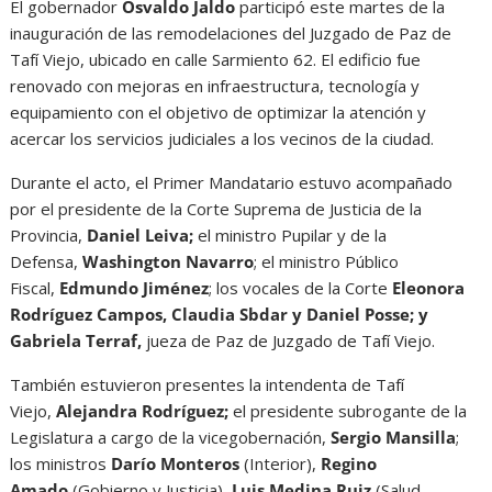
El gobernador
Osvaldo Jaldo
participó este martes de la
inauguración de las remodelaciones del Juzgado de Paz de
Tafí Viejo, ubicado en calle Sarmiento 62. El edificio fue
renovado con mejoras en infraestructura, tecnología y
equipamiento con el objetivo de optimizar la atención y
acercar los servicios judiciales a los vecinos de la ciudad.
Durante el acto, el Primer Mandatario estuvo acompañado
por el presidente de la Corte Suprema de Justicia de la
Provincia,
Daniel Leiva;
el ministro Pupilar y de la
Defensa,
Washington Navarro
; el ministro Público
Fiscal,
Edmundo Jiménez
; los vocales de la Corte
Eleonora
Rodríguez Campos, Claudia Sbdar y Daniel Posse; y
Gabriela Terraf,
jueza de Paz de Juzgado de Tafí Viejo.
También estuvieron presentes la intendenta de Tafí
Viejo,
Alejandra Rodríguez;
el presidente subrogante de la
Legislatura a cargo de la vicegobernación,
Sergio Mansilla
;
los ministros
Darío Monteros
(Interior),
Regino
Amado
(Gobierno y Justicia),
Luis Medina Ruiz
(Salud