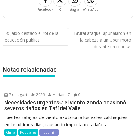
Facebook
X
Instagram
WhatsApp
Navegación
Jaldo destacó el rol de la
Brutal ataque: apuñalaron en
de
educación pública
la cabeza a un Uber moto
entradas
durante un robo
Notas relacionadas
7 de agosto de 2026
Mariano Z
0
Necesidades urgentes»: el viento zonda ocasionó
severos daños en Tafí del Valle
Fuertes ráfagas de viento azotaron a los valles calchaquíes
en los últimos días, causando importantes daños...
Clima
Populares
Tucumán