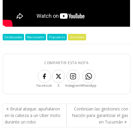
Destacadas
Nacionales
Populares
Sociedad
COMPARTIR ESTA NOTA
Facebook
X
Instagram
WhatsApp
Navegación
Brutal ataque: apuñalaron
Continúan las gestiones con
de
en la cabeza a un Uber moto
Nación para garantizar el gas
entradas
durante un robo
en Tucumán