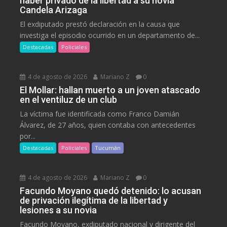
haber privado de la libertad a su novia
Candela Arizaga
El exdiputado prestó declaración en la causa que
investiga el episodio ocurrido en un departamento de...
Destacadas
Policiales
4 de agosto de 2026
Mariano Z
0
El Mollar: hallan muerto a un joven atascado
en el ventiluz de un club
La víctima fue identificada como Franco Damián
Álvarez, de 27 años, quien contaba con antecedentes
por...
Destacadas
Policiales
Tucumán
4 de agosto de 2026
Mariano Z
0
Facundo Moyano quedó detenido: lo acusan
de privación ilegítima de la libertad y
lesiones a su novia
Facundo Moyano, exdiputado nacional y dirigente del