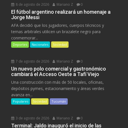
8 de agosto de 2026
Mariano Z
0
El fútbol argentino realizará un homenaje a
Jorge Messi
AFA decidió que los jugadores, cuerpos técnicos y
ternas arbitrales utilicen un brazalete negro para
conmemorar...
Deportes
Nacionales
Sociedad
7 de agosto de 2026
Mariano Z
0
Un nuevo polo comercial y gastronómico
cambiará el Acceso Oeste a Tafí Viejo
Una construcción con más de 50 locales, oficinas,
depósitos pymes, estacionamiento y áreas verdes
avanza en...
Populares
Sociedad
Tucumán
3 de agosto de 2026
Mariano Z
0
Terminal: Jaldo inauguró el inicio de las