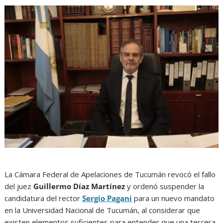
La Cámara Federal de Apelaciones de Tucumán revocó el fallo
del juez
Guillermo Díaz Martínez
y ordenó suspender la
candidatura del rector
Sergio Pagani
para un nuevo mandato
en la Universidad Nacional de Tucumán, al considerar que
existen elementos suficientes para entender que una tercera