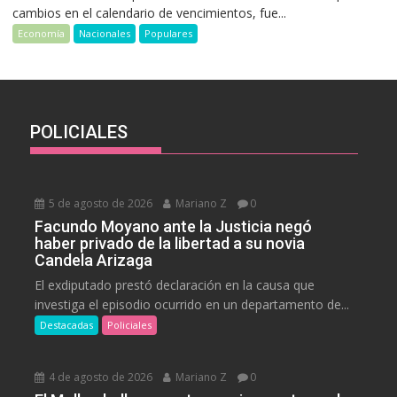
cambios en el calendario de vencimientos, fue...
Economía
Nacionales
Populares
POLICIALES
5 de agosto de 2026
Mariano Z
0
Facundo Moyano ante la Justicia negó
haber privado de la libertad a su novia
Candela Arizaga
El exdiputado prestó declaración en la causa que
investiga el episodio ocurrido en un departamento de...
Destacadas
Policiales
4 de agosto de 2026
Mariano Z
0