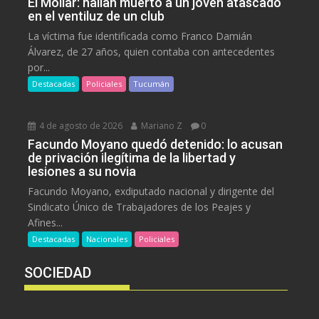
El Mollar: hallan muerto a un joven atascado
en el ventiluz de un club
La víctima fue identificada como Franco Damián
Álvarez, de 27 años, quien contaba con antecedentes
por...
Destacadas
Policiales
Tucumán
4 de agosto de 2026
Mariano Z
0
Facundo Moyano quedó detenido: lo acusan
de privación ilegítima de la libertad y
lesiones a su novia
Facundo Moyano, exdiputado nacional y dirigente del
Sindicato Único de Trabajadores de los Peajes y
Afines...
Destacadas
Nacionales
Policiales
SOCIEDAD