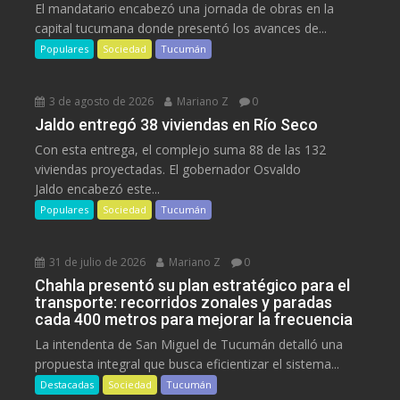
El mandatario encabezó una jornada de obras en la
capital tucumana donde presentó los avances de...
Populares
Sociedad
Tucumán
3 de agosto de 2026
Mariano Z
0
Jaldo entregó 38 viviendas en Río Seco
Con esta entrega, el complejo suma 88 de las 132
viviendas proyectadas. El gobernador Osvaldo
Jaldo encabezó este...
Populares
Sociedad
Tucumán
31 de julio de 2026
Mariano Z
0
Chahla presentó su plan estratégico para el
transporte: recorridos zonales y paradas
cada 400 metros para mejorar la frecuencia
La intendenta de San Miguel de Tucumán detalló una
propuesta integral que busca eficientizar el sistema...
Destacadas
Sociedad
Tucumán