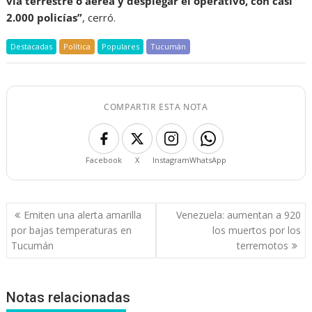
vía terrestre o aérea y desplegar el operativo, con casi
2.000 policías”
, cerró.
Destacadas
Política
Populares
Tucumán
COMPARTIR ESTA NOTA
Facebook
X
Instagram
WhatsApp
Navegación
Emiten una alerta amarilla
Venezuela: aumentan a 920
de
por bajas temperaturas en
los muertos por los
entradas
Tucumán
terremotos
Notas relacionadas