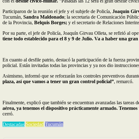
con el
desfile cívico-militar.
“Pasadas las 12 será el gran desfile cívic
Participaron de la reunión el jefe y el subjefe de Policía,
Joaquín Gir
Tucumán,
Sandra Maldonado
; la secretaria de Comunicación Públi
de la Provincia,
Belquis Borges;
y el secretario de Relaciones Interins
Por su parte, el jefe de Policía, Joaquín Girvau Olleta, se refirió al o
tiene todo establecido para el 8 y 9 de Julio. Va a haber una gr
En cuanto al desfile patrio, destacó la participación de la fuerza prov
policial. Están invitadas todas las provincias y ya nos dio instruccion
Asimismo, informó que se reforzarán los controles preventivos durante
plaza, así que vamos a tener un gran control policial”
, remarcó.
Finalmente, explicó que también se encuentran avanzadas las tareas de
aérea, ya tenemos el dispositivo prácticamente armado. Tenemos un
cerró.
Destacadas
Sociedad
Tucumán