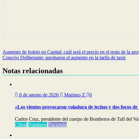
Navegación
Aumento de boleto en Capital: cuál será el precio en el resto de la pro
Concejo Deliberante: aprobaron el aumento en la tarifa de taxis
de
entradas
Notas relacionadas
6 de agosto de 2026
Mariano Z
0
«Los vientos provocaron voladura de techos y dos focos de
Carlos Cruz, presidente del cuerpo de Bomberos de Tafí del Val
Clima
Populares
Tucumán