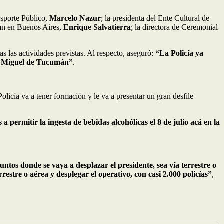
ansporte Público,
Marcelo Nazur
; la presidenta del Ente Cultural de
mán en Buenos Aires,
Enrique Salvatierra
; la directora de Ceremonial
as las actividades previstas. Al respecto, aseguró:
“La Policía ya
San Miguel de Tucumán”
.
olicía va a tener formación y le va a presentar un gran desfile
a permitir la ingesta de bebidas alcohólicas el 8 de julio acá en la
untos donde se vaya a desplazar el presidente, sea vía terrestre o
estre o aérea y desplegar el operativo, con casi 2.000 policías”
,