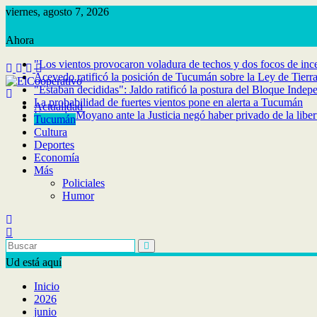
Saltar
viernes, agosto 7, 2026
al
contenido
"Los vientos provocaron voladura de techos y dos focos de inc
Acevedo ratificó la posición de Tucumán sobre la Ley de Tierr
"Estaban decididas": Jaldo ratificó la postura del Bloque Indep
La probabilidad de fuertes vientos pone en alerta a Tucumán
Actualidad
Facundo Moyano ante la Justicia negó haber privado de la libe
Tucumán
Cultura
Deportes
Economía
Más
Policiales
Humor
Ud está aquí
Inicio
2026
junio