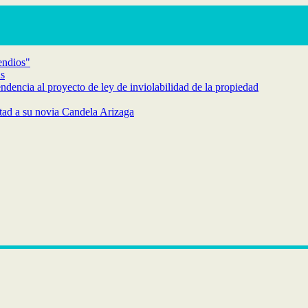
endios"
as
endencia al proyecto de ley de inviolabilidad de la propiedad
rtad a su novia Candela Arizaga