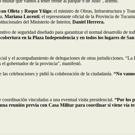
o militar que vamos a tener frente al parque 9 de Julio”, afirmó.
vau Olleta
y
Roque Yñigo
; el ministro de Obras, Infraestructura y Tr
ca,
Mariana Lucenti
; el representante oficial de la Provincia de Tucu
titucionales del Ministerio de Interior,
Daniel Herrera.
perativo de seguridad diseñado para garantizar el normal desarrollo de tod
an cobertura en la Plaza Independencia y en todos los lugares de 
incial y el acompañamiento de delegaciones de otras jurisdicciones. “La P
es el gobernador de la provincia”, manifestó.
 las celebraciones y pidió la colaboración de la ciudadanía.
“No vamos 
 coordinación vinculadas a una eventual visita presidencial.
“Por los p
a reunión previa con Casa Militar para coordinar si viene vía terr