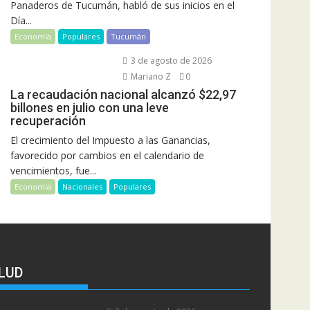
Panaderos de Tucumán, habló de sus inicios en el
Día...
Economía
Populares
Tucumán
3 de agosto de 2026
Mariano Z
0
La recaudación nacional alcanzó $22,97
billones en julio con una leve
recuperación
El crecimiento del Impuesto a las Ganancias,
favorecido por cambios en el calendario de
vencimientos, fue...
Economía
Nacionales
Populares
LUD