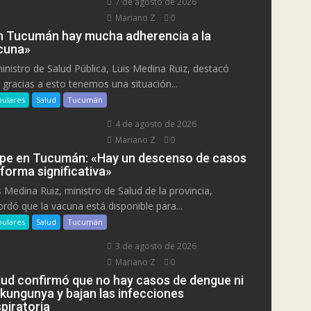
7 de agosto de 2026
Mariano Z
0
n Tucumán hay mucha adherencia a la
cuna»
ministro de Salud Pública, Luis Medina Ruiz, destacó
 gracias a esto tenemos una situación...
ulares
Salud
Tucumán
4 de agosto de 2026
Mariano Z
0
ipe en Tucumán: «Hay un descenso de casos
 forma significativa»
s Medina Ruiz, ministro de Salud de la provincia,
ordó que la vacuna está disponible para...
ulares
Salud
Tucumán
3 de agosto de 2026
Mariano Z
0
lud confirmó que no hay casos de dengue ni
ikungunya y bajan las infecciones
piratoria