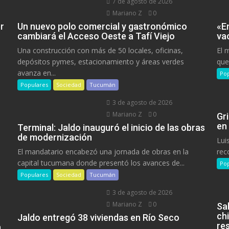
7 de agosto de 2026
Mariano Z
0
r
Un nuevo polo comercial y gastronómico
«E
cambiará el Acceso Oeste a Tafí Viejo
va
Una construcción con más de 50 locales, oficinas,
El 
depósitos pymes, estacionamiento y áreas verdes
que
avanza en...
Pop
Populares
Sociedad
Tucumán
3 de agosto de 2026
Mariano Z
0
Gr
en
Terminal: Jaldo inauguró el inicio de las obras
de modernización
Lui
El mandatario encabezó una jornada de obras en la
rec
capital tucumana donde presentó los avances de...
Pop
Populares
Sociedad
Tucumán
3 de agosto de 2026
Mariano Z
0
Sa
ch
Jaldo entregó 38 viviendas en Río Seco
res
n