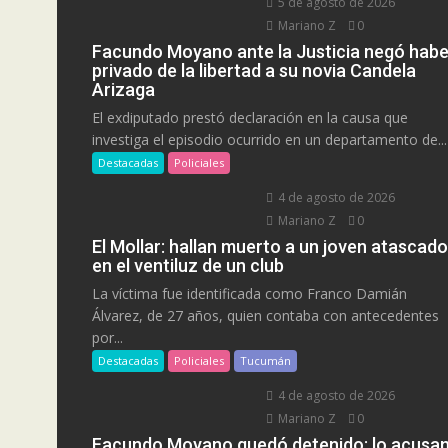
5 de agosto de 2026
Mariano Z
0
Facundo Moyano ante la Justicia negó habe
privado de la libertad a su novia Candela
Arizaga
El exdiputado prestó declaración en la causa que
investiga el episodio ocurrido en un departamento de...
Destacadas
Policiales
4 de agosto de 2026
Mariano Z
0
El Mollar: hallan muerto a un joven atascado
en el ventiluz de un club
La víctima fue identificada como Franco Damián
Álvarez, de 27 años, quien contaba con antecedentes
por...
Destacadas
Policiales
Tucumán
4 de agosto de 2026
Mariano Z
0
Facundo Moyano quedó detenido: lo acusa