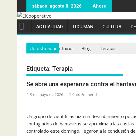
Saltar
sábado, agosto 8, 2026
al
contenido
ACTUALIDAD
TUCUMÁN
CULTURA
D
Ud está aquí
Inicio
Blog
Terapia
Etiqueta:
Terapia
Se abre una esperanza contra el hantav
9 de mayo de 2026
Cato Emmerich
Un grupo de científicas hizo un descubrimiento poca
contagiados de hantavirus se aproxima a las costas
controlado este domingo, llegaron a la conclusión d