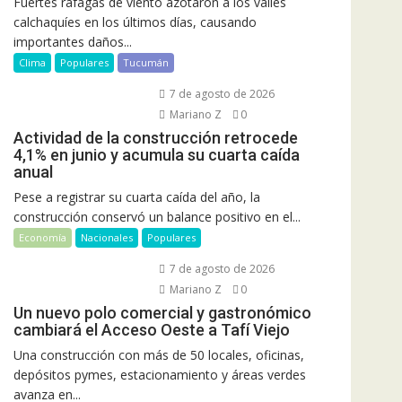
Fuertes ráfagas de viento azotaron a los valles
calchaquíes en los últimos días, causando
importantes daños...
Clima
Populares
Tucumán
7 de agosto de 2026
Mariano Z
0
Actividad de la construcción retrocede
4,1% en junio y acumula su cuarta caída
anual
Pese a registrar su cuarta caída del año, la
construcción conservó un balance positivo en el...
Economía
Nacionales
Populares
7 de agosto de 2026
Mariano Z
0
Un nuevo polo comercial y gastronómico
cambiará el Acceso Oeste a Tafí Viejo
Una construcción con más de 50 locales, oficinas,
depósitos pymes, estacionamiento y áreas verdes
avanza en...