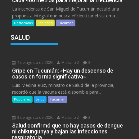
cada 400 metros para mejorar la frecuencia
La intendenta de San Miguel de Tucumán detalló una
propuesta integral que busca eficientizar el sistema...
Destacadas
Sociedad
Tucumán
SALUD
4 de agosto de 2026
Mariano Z
0
Gripe en Tucumán: «Hay un descenso de
casos en forma significativa»
Luis Medina Ruiz, ministro de Salud de la provincia,
recordó que la vacuna está disponible para...
Populares
Salud
Tucumán
3 de agosto de 2026
Mariano Z
0
Salud confirmó que no hay casos de dengue
ni chikungunya y bajan las infecciones
respiratoria