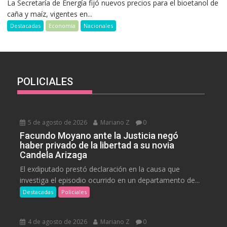
La Secretaría de Energía fijó nuevos precios para el bioetanol de
caña y maíz, vigentes en...
Destacadas
Economía
Nacionales
POLICIALES
5 de agosto de 2026
Mariano Z
0
Facundo Moyano ante la Justicia negó
haber privado de la libertad a su novia
Candela Arizaga
El exdiputado prestó declaración en la causa que
investiga el episodio ocurrido en un departamento de...
Destacadas
Policiales
4 de agosto de 2026
Mariano Z
0