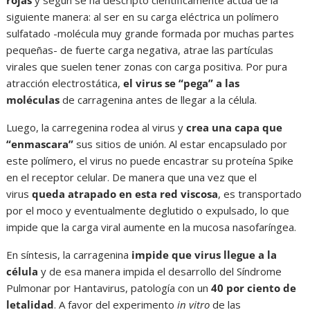
rojas
y según se ha descripto científicamente actúa de la
siguiente manera: al ser en su carga eléctrica un polímero
sulfatado -molécula muy grande formada por muchas partes
pequeñas- de fuerte carga negativa, atrae las partículas
virales que suelen tener zonas con carga positiva. Por pura
atracción electrostática,
el virus se “pega” a las
moléculas
de carragenina antes de llegar a la célula.
Luego, la carregenina rodea al virus y
crea una capa que
“enmascara”
sus sitios de unión. Al estar encapsulado por
este polímero, el virus no puede encastrar su proteína Spike
en el receptor celular. De manera que una vez que el
virus
queda atrapado en esta red viscosa
, es transportado
por el moco y eventualmente deglutido o expulsado, lo que
impide que la carga viral aumente en la mucosa nasofaríngea.
En síntesis, la carragenina
impide que virus llegue a la
célula
y de esa manera impida el desarrollo del Síndrome
Pulmonar por Hantavirus, patología con un
40 por ciento de
letalidad
. A favor del experimento
in vitro
de las