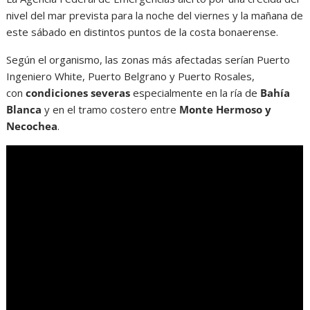
nivel del mar prevista para la noche del viernes y la mañana de
este sábado en distintos puntos de la costa bonaerense.
Según el organismo, las zonas más afectadas serían Puerto
Ingeniero White, Puerto Belgrano y Puerto Rosales,
con
condiciones severas
especialmente en la ría de
Bahía
Blanca
y en el tramo costero entre
Monte Hermoso y
Necochea
.