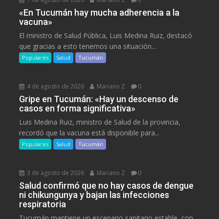
«En Tucumán hay mucha adherencia a la
vacuna»
El ministro de Salud Pública, Luis Medina Ruiz, destacó
que gracias a esto tenemos una situación...
Populares
Salud
Tucumán
4 de agosto de 2026
Mariano Z
0
Gripe en Tucumán: «Hay un descenso de
casos en forma significativa»
Luis Medina Ruiz, ministro de Salud de la provincia,
recordó que la vacuna está disponible para...
Populares
Salud
Tucumán
3 de agosto de 2026
Mariano Z
0
Salud confirmó que no hay casos de dengue
ni chikungunya y bajan las infecciones
respiratoria
Tucumán mantiene un escenario sanitario estable, con