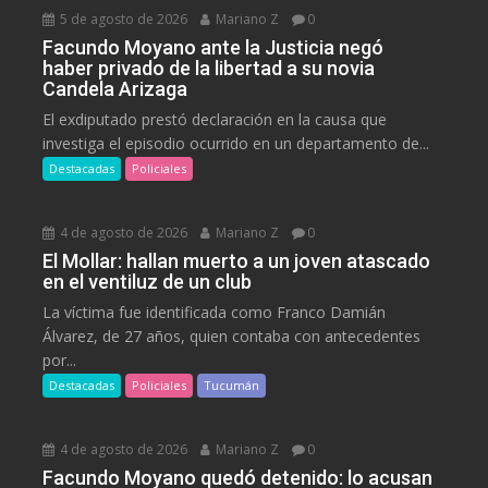
5 de agosto de 2026
Mariano Z
0
Facundo Moyano ante la Justicia negó
haber privado de la libertad a su novia
Candela Arizaga
El exdiputado prestó declaración en la causa que
investiga el episodio ocurrido en un departamento de...
Destacadas
Policiales
4 de agosto de 2026
Mariano Z
0
El Mollar: hallan muerto a un joven atascado
en el ventiluz de un club
La víctima fue identificada como Franco Damián
Álvarez, de 27 años, quien contaba con antecedentes
por...
Destacadas
Policiales
Tucumán
4 de agosto de 2026
Mariano Z
0
Facundo Moyano quedó detenido: lo acusan