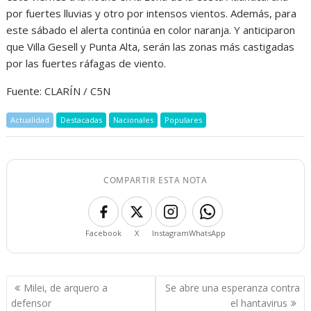
por fuertes lluvias y otro por intensos vientos. Además, para
este sábado el alerta continúa en color naranja. Y anticiparon
que Villa Gesell y Punta Alta, serán las zonas más castigadas
por las fuertes ráfagas de viento.
Fuente: CLARÍN / C5N
Actualidad
Destacadas
Nacionales
Populares
COMPARTIR ESTA NOTA
Facebook
X
Instagram
WhatsApp
Navegación
Milei, de arquero a
Se abre una esperanza contra
de
defensor
el hantavirus