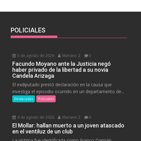
POLICIALES
5 de agosto de 2026
Mariano Z
0
Facundo Moyano ante la Justicia negó
haber privado de la libertad a su novia
Candela Arizaga
El exdiputado prestó declaración en la causa que
investiga el episodio ocurrido en un departamento de...
Destacadas
Policiales
4 de agosto de 2026
Mariano Z
0
El Mollar: hallan muerto a un joven atascado
en el ventiluz de un club
La víctima fue identificada como Franco Damián