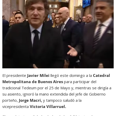
El presidente
Javier Milei
llegó este domingo a la
Catedral
Metropolitana de Buenos Aires
para participar del
tradicional Tedeum por el 25 de Mayo y, mientras se dirigía a
su asiento, ignoró la mano extendida del jefe de Gobierno
porteño,
Jorge Macri,
y tampoco saludó a la
vicepresidenta
Victoria Villarruel.