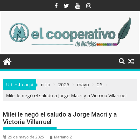
Saltar
al
contenido
Ud está aquí
Inicio
2025
mayo
25
Milei le negó el saludo a Jorge Macri y a Victoria Villarruel
Milei le negó el saludo a Jorge Macri y a
Victoria Villarruel
25 de mayo de 2025
Mariano Z