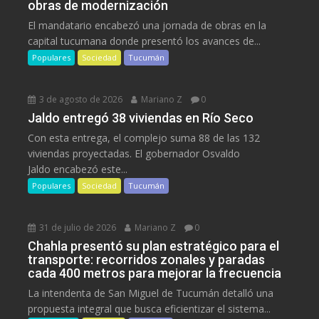
obras de modernización
El mandatario encabezó una jornada de obras en la
capital tucumana donde presentó los avances de...
Populares
Sociedad
Tucumán
3 de agosto de 2026
Mariano Z
0
Jaldo entregó 38 viviendas en Río Seco
Con esta entrega, el complejo suma 88 de las 132
viviendas proyectadas. El gobernador Osvaldo
Jaldo encabezó este...
Populares
Sociedad
Tucumán
31 de julio de 2026
Mariano Z
0
Chahla presentó su plan estratégico para el
transporte: recorridos zonales y paradas
cada 400 metros para mejorar la frecuencia
La intendenta de San Miguel de Tucumán detalló una
propuesta integral que busca eficientizar el sistema...