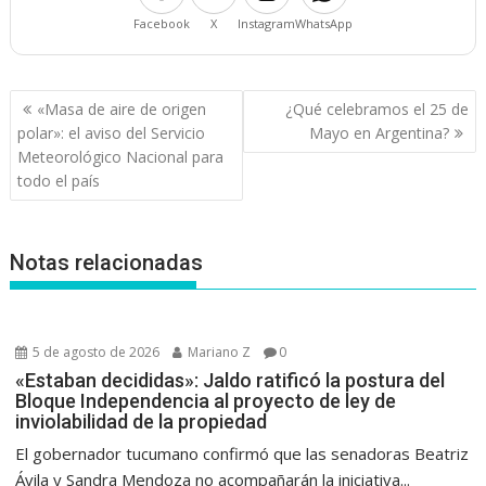
Facebook
X
Instagram
WhatsApp
Navegación
«Masa de aire de origen
¿Qué celebramos el 25 de
de
polar»: el aviso del Servicio
Mayo en Argentina?
entradas
Meteorológico Nacional para
todo el país
Notas relacionadas
5 de agosto de 2026
Mariano Z
0
«Estaban decididas»: Jaldo ratificó la postura del
Bloque Independencia al proyecto de ley de
inviolabilidad de la propiedad
El gobernador tucumano confirmó que las senadoras Beatriz
Ávila y Sandra Mendoza no acompañarán la iniciativa...