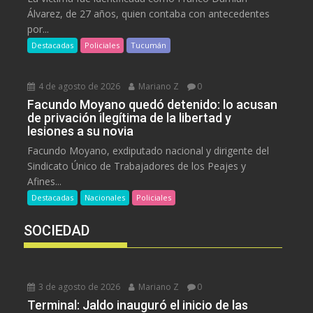
Álvarez, de 27 años, quien contaba con antecedentes
por...
Destacadas
Policiales
Tucumán
4 de agosto de 2026
Mariano Z
0
Facundo Moyano quedó detenido: lo acusan
de privación ilegítima de la libertad y
lesiones a su novia
Facundo Moyano, exdiputado nacional y dirigente del
Sindicato Único de Trabajadores de los Peajes y
Afines...
Destacadas
Nacionales
Policiales
SOCIEDAD
3 de agosto de 2026
Mariano Z
0
Terminal: Jaldo inauguró el inicio de las