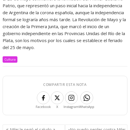
Patrio, que representó un paso inicial hacia la independencia
de Argentina de la corona española, aunque la independencia
formal se lograría años más tarde. La Revolución de Mayo y la
creación de la Primera Junta, que marcó el inicio de un
gobierno independiente en las Provincias Unidas del Río de la
Plata, son los motivos por los cuales se establece el feriado
del 25 de mayo.
Cultura
COMPARTIR ESTA NOTA
Facebook
X
Instagram
WhatsApp
Navegación
Milei le negó el saludo a
«No puedo perder contra Milei