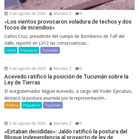
6 de agosto de 2026
Mariano Z
0
«Los vientos provocaron voladura de techos y dos
focos de incendios»
Carlos Cruz, presidente del cuerpo de Bomberos de Tafí del
Valle, reportó en LV12 las consecuencias...
Clima
Populares
Tucumán
6 de agosto de 2026
Mariano Z
0
Acevedo ratificó la posición de Tucumán sobre la
Ley de Tierras
El vicegobernador Miguel Acevedo, a cargo del Poder Ejecutivo,
destacó la postura asumida por la representación...
Política
Populares
Tucumán
5 de agosto de 2026
Mariano Z
0
«Estaban decididas»: Jaldo ratificó la postura del
Bloque Independencia al proyecto de ley de