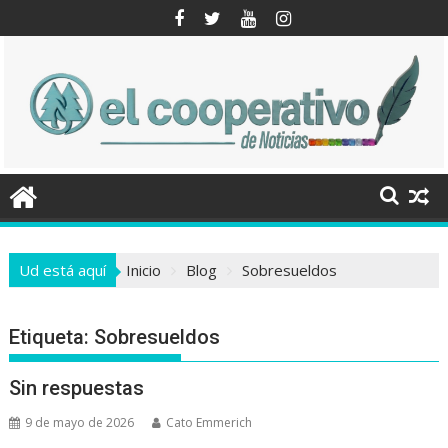
Saltar
al
contenido
Ud está aquí
Inicio
Blog
Sobresueldos
Etiqueta:
Sobresueldos
Sin respuestas
9 de mayo de 2026
Cato Emmerich