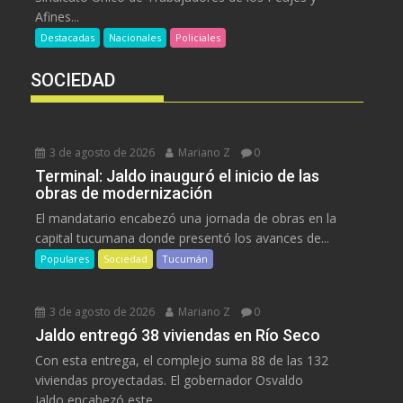
Afines...
Destacadas
Nacionales
Policiales
SOCIEDAD
3 de agosto de 2026
Mariano Z
0
Terminal: Jaldo inauguró el inicio de las
obras de modernización
El mandatario encabezó una jornada de obras en la
capital tucumana donde presentó los avances de...
Populares
Sociedad
Tucumán
3 de agosto de 2026
Mariano Z
0
Jaldo entregó 38 viviendas en Río Seco
Con esta entrega, el complejo suma 88 de las 132
viviendas proyectadas. El gobernador Osvaldo
Jaldo encabezó este...