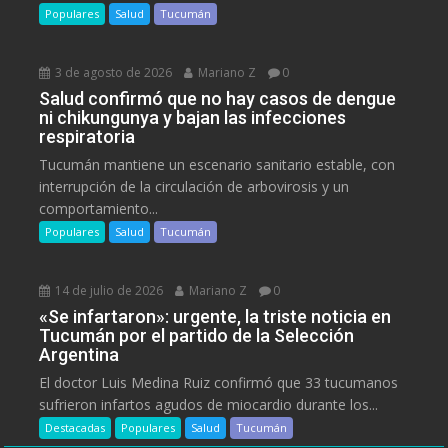
Populares
Salud
Tucumán
3 de agosto de 2026
Mariano Z
0
Salud confirmó que no hay casos de dengue
ni chikungunya y bajan las infecciones
respiratoria
Tucumán mantiene un escenario sanitario estable, con
interrupción de la circulación de arbovirosis y un
comportamiento...
Populares
Salud
Tucumán
14 de julio de 2026
Mariano Z
0
«Se infartaron»: urgente, la triste noticia en
Tucumán por el partido de la Selección
Argentina
El doctor Luis Medina Ruiz confirmó que 33 tucumanos
sufrieron infartos agudos de miocardio durante los...
Destacadas
Populares
Salud
Tucumán