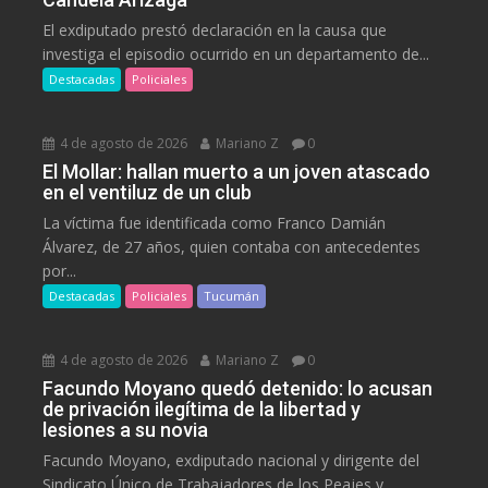
El exdiputado prestó declaración en la causa que
investiga el episodio ocurrido en un departamento de...
Destacadas
Policiales
4 de agosto de 2026
Mariano Z
0
El Mollar: hallan muerto a un joven atascado
en el ventiluz de un club
La víctima fue identificada como Franco Damián
Álvarez, de 27 años, quien contaba con antecedentes
por...
Destacadas
Policiales
Tucumán
4 de agosto de 2026
Mariano Z
0
Facundo Moyano quedó detenido: lo acusan
de privación ilegítima de la libertad y
lesiones a su novia
Facundo Moyano, exdiputado nacional y dirigente del
Sindicato Único de Trabajadores de los Peajes y