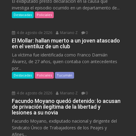
El exdiputado prestó declaración en la causa que
investiga el episodio ocurrido en un departamento de...
Destacadas
Policiales
4 de agosto de 2026
Mariano Z
0
El Mollar: hallan muerto a un joven atascado
en el ventiluz de un club
La víctima fue identificada como Franco Damián
Álvarez, de 27 años, quien contaba con antecedentes
por...
Destacadas
Policiales
Tucumán
4 de agosto de 2026
Mariano Z
0
Facundo Moyano quedó detenido: lo acusan
de privación ilegítima de la libertad y
lesiones a su novia
Facundo Moyano, exdiputado nacional y dirigente del
Sindicato Único de Trabajadores de los Peajes y
Afines...