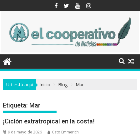
Saltar
al
contenido
Ud está aquí
Inicio
Blog
Mar
Etiqueta:
Mar
¡Ciclón extratropical en la costa!
9 de mayo de 2026
Cato Emmerich