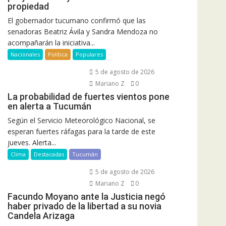
propiedad
El gobernador tucumano confirmó que las
senadoras Beatriz Ávila y Sandra Mendoza no
acompañarán la iniciativa...
Nacionales
Política
Populares
5 de agosto de 2026
Mariano Z
0
La probabilidad de fuertes vientos pone
en alerta a Tucumán
Según el Servicio Meteorológico Nacional, se
esperan fuertes ráfagas para la tarde de este
jueves. Alerta...
Clima
Destacadas
Tucumán
5 de agosto de 2026
Mariano Z
0
Facundo Moyano ante la Justicia negó
haber privado de la libertad a su novia
Candela Arizaga