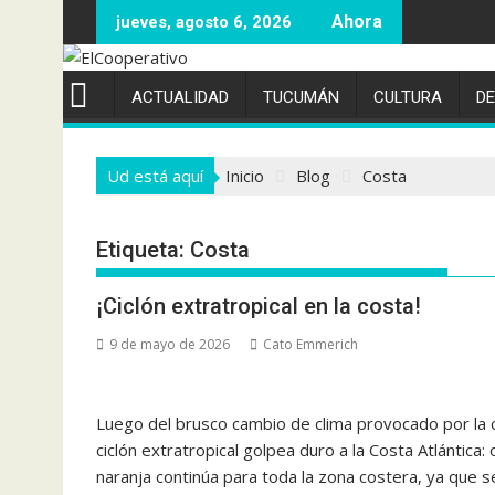
Saltar
jueves, agosto 6, 2026
al
contenido
ACTUALIDAD
TUCUMÁN
CULTURA
D
Ud está aquí
Inicio
Blog
Costa
Etiqueta:
Costa
¡Ciclón extratropical en la costa!
9 de mayo de 2026
Cato Emmerich
Luego del brusco cambio de clima provocado por la ci
ciclón extratropical golpea duro a la Costa Atlántica
naranja continúa para toda la zona costera, ya que s