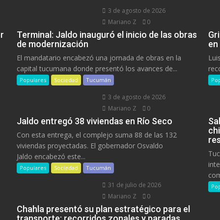
3 de agosto de 2026
Mariano Z
0
r
Terminal: Jaldo inauguró el inicio de las obras
Gr
de modernización
en
El mandatario encabezó una jornada de obras en la
Lui
capital tucumana donde presentó los avances de...
rec
Populares
Sociedad
Tucumán
Pop
3 de agosto de 2026
Mariano Z
0
Jaldo entregó 38 viviendas en Río Seco
Sa
ch
Con esta entrega, el complejo suma 88 de las 132
res
viviendas proyectadas. El gobernador Osvaldo
Tuc
Jaldo encabezó este...
int
Populares
Sociedad
Tucumán
com
31 de julio de 2026
Pop
Mariano Z
0
Chahla presentó su plan estratégico para el
transporte: recorridos zonales y paradas