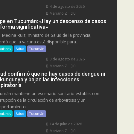
4 de agosto de 2026
Mariano Z
0
ipe en Tucumán: «Hay un descenso de casos
 forma significativa»
s Medina Ruiz, ministro de Salud de la provincia,
ordó que la vacuna está disponible para...
ulares
Salud
Tucumán
3 de agosto de 2026
Mariano Z
0
lud confirmó que no hay casos de dengue ni
ikungunya y bajan las infecciones
piratoria
umán mantiene un escenario sanitario estable, con
errupción de la circulación de arbovirosis y un
portamiento...
ulares
Salud
Tucumán
14 de julio de 2026
Mariano Z
0