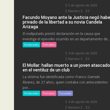
5 de agosto de 2026
Mariano Z
0
Facundo Moyano ante la Justicia negó habe
privado de la libertad a su novia Candela
Arizaga
El exdiputado prestó declaración en la causa que
investiga el episodio ocurrido en un departamento de...
Destacadas
Policiales
4 de agosto de 2026
Mariano Z
0
El Mollar: hallan muerto a un joven atascado
en el ventiluz de un club
La víctima fue identificada como Franco Damián
Álvarez, de 27 años, quien contaba con antecedentes
por...
Destacadas
Policiales
Tucumán
4 de agosto de 2026
Mariano Z
0