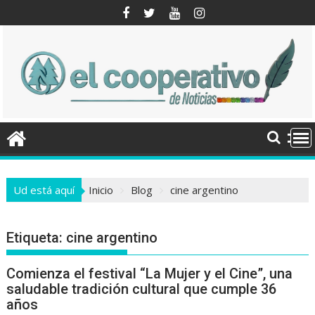
Saltar
al
contenido
Ud está aquí
Inicio
Blog
cine argentino
Etiqueta:
cine argentino
Comienza el festival “La Mujer y el Cine”, una
saludable tradición cultural que cumple 36
años