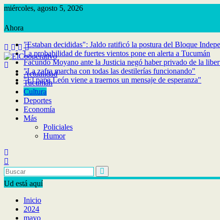
Saltar
miércoles, agosto 5, 2026
al
contenido
"Estaban decididas": Jaldo ratificó la postura del Bloque Indep
La probabilidad de fuertes vientos pone en alerta a Tucumán
Facundo Moyano ante la Justicia negó haber privado de la libe
"La zafra marcha con todas las destilerías funcionando"
Actualidad
"El papa León viene a traernos un mensaje de esperanza"
Tucumán
Cultura
Deportes
Economía
Más
Policiales
Humor
Ud está aquí
Inicio
2024
mayo