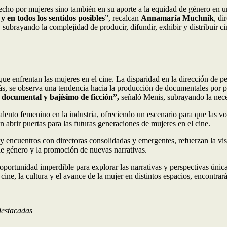
e hecho por mujeres sino también en su aporte a la equidad de género en
 en todos los sentidos posibles
”, recalcan
Annamaría Muchnik
, di
, subrayando la complejidad de producir, difundir, exhibir y distribuir c
 que enfrentan las mujeres en el cine. La disparidad en la dirección de
s, se observa una tendencia hacia la producción de documentales por pa
 documental y bajísimo de ficción”,
señaló Menis, subrayando la neces
 talento femenino en la industria, ofreciendo un escenario para que las v
n abrir puertas para las futuras generaciones de mujeres en el cine.
s, y encuentros con directoras consolidadas y emergentes, refuerzan la vi
 de género y la promoción de nuevas narrativas.
portunidad imperdible para explorar las narrativas y perspectivas única
cine, la cultura y el avance de la mujer en distintos espacios, encontrará
destacadas