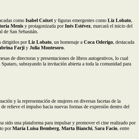
stacadas como
Isabel Coixet
y figuras emergentes como
Liz Lobato
,
toria Menis
y protagonizada por
Inés Estévez
, marcará el inicio del
al de San Sebastián.
es dirigidos por
Liz Lobato
, un homenaje a
Coca Oderigo
, destacada
abrina Farji
y
Julia Montesoro
.
sas de directoras y presentaciones de libros autogestivos, lo cual
ó Spataro, subrayando la invitación abierta a toda la comunidad para
mación y la representación de mujeres en diversas facetas de la
 de relieve el impulso hacia nuevas formas de expresión dentro del
ha sido una plataforma para impulsar y promover el cine realizado por
to por
María Luisa Bemberg
,
Marta Bianchi
,
Sara Facio
, entre