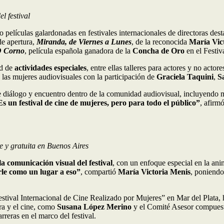
l festival
 películas galardonadas en festivales internacionales de directoras de
de apertura,
Miranda, de Viernes a Lunes
, de la reconocida
María Vic
 Corno
, película española ganadora de la
Concha de Oro
en el Festiv
ad de
actividades especiales
, entre ellas talleres para actores y no actor
e las mujeres audiovisuales con la participación de
Graciela Taquini
,
S
e diálogo y encuentro dentro de la comunidad audiovisual, incluyendo me
Es un festival de cine de mujeres, pero para todo el público”
, afirm
re y gratuita en Buenos Aires
la comunicación visual del festival
, con un enfoque especial en la ani
le como un lugar a eso”
, compartió
María Victoria Menis
, poniendo
stival Internacional de Cine Realizado por Mujeres” en Mar del Plata, 
ra y el cine, como
Susana López Merino
y el Comité Asesor compues
reras en el marco del festival.