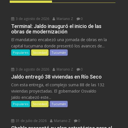
3 de agosto de 2026
Mariano Z
0
Terminal: Jaldo inauguró el inicio de las
obras de modernización
El mandatario encabezó una jornada de obras en la
capital tucumana donde presentó los avances de...
Populares
Sociedad
Tucumán
3 de agosto de 2026
Mariano Z
0
Jaldo entregó 38 viviendas en Río Seco
Con esta entrega, el complejo suma 88 de las 132
viviendas proyectadas. El gobernador Osvaldo
Jaldo encabezó este...
Populares
Sociedad
Tucumán
31 de julio de 2026
Mariano Z
0