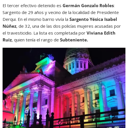
El tercer efectivo detenido es
Germán Gonzalo Robles
:
Sargento de 29 años y vecino de la localidad de Presidente
Derqui. En el mismo barrio vivía la
Sargento Yésica Isabel
Núñez
, de 32, una de las dos policías mujeres acusadas por
el travesticidio. La lista es completada por
Viviana Edith
Ruiz
, quien tenía el rango de
Subteniente.