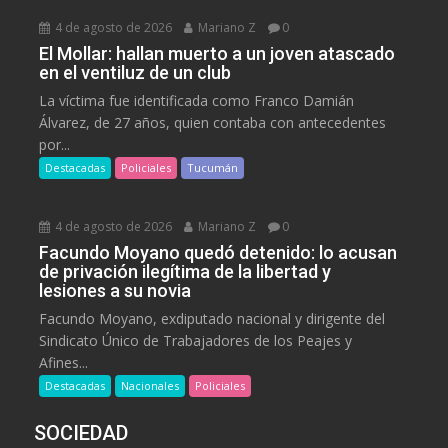
4 de agosto de 2026
Mariano Z
0
El Mollar: hallan muerto a un joven atascado
en el ventiluz de un club
La víctima fue identificada como Franco Damián
Álvarez, de 27 años, quien contaba con antecedentes
por...
Destacadas
Policiales
Tucumán
4 de agosto de 2026
Mariano Z
0
Facundo Moyano quedó detenido: lo acusan
de privación ilegítima de la libertad y
lesiones a su novia
Facundo Moyano, exdiputado nacional y dirigente del
Sindicato Único de Trabajadores de los Peajes y
Afines...
Destacadas
Nacionales
Policiales
SOCIEDAD