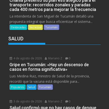
Chahla presentó su plan estratégico para el
transporte: recorridos zonales y paradas
cada 400 metros para mejorar la frecuencia
La intendenta de San Miguel de Tucumán detalló una
propuesta integral que busca eficientizar el sistema...
Destacadas
Sociedad
Tucumán
SALUD
4 de agosto de 2026
Mariano Z
0
Gripe en Tucumán: «Hay un descenso de
casos en forma significativa»
Luis Medina Ruiz, ministro de Salud de la provincia,
recordó que la vacuna está disponible para...
Populares
Salud
Tucumán
3 de agosto de 2026
Mariano Z
0
Salud confirmó que no hay casos de dengue