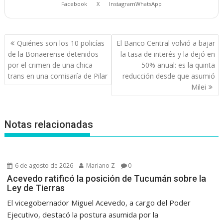
Facebook
X
Instagram
WhatsApp
Navegación
Quiénes son los 10 policías
El Banco Central volvió a bajar
de
de la Bonaerense detenidos
la tasa de interés y la dejó en
entradas
por el crimen de una chica
50% anual: es la quinta
trans en una comisaría de Pilar
reducción desde que asumió
Milei
Notas relacionadas
6 de agosto de 2026
Mariano Z
0
Acevedo ratificó la posición de Tucumán sobre la
Ley de Tierras
El vicegobernador Miguel Acevedo, a cargo del Poder
Ejecutivo, destacó la postura asumida por la