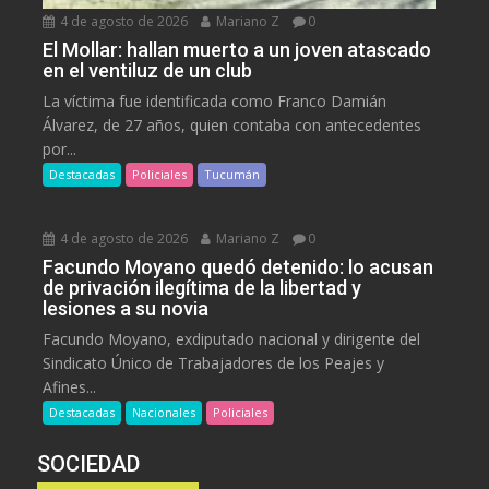
4 de agosto de 2026
Mariano Z
0
El Mollar: hallan muerto a un joven atascado
en el ventiluz de un club
La víctima fue identificada como Franco Damián
Álvarez, de 27 años, quien contaba con antecedentes
por...
Destacadas
Policiales
Tucumán
4 de agosto de 2026
Mariano Z
0
Facundo Moyano quedó detenido: lo acusan
de privación ilegítima de la libertad y
lesiones a su novia
Facundo Moyano, exdiputado nacional y dirigente del
Sindicato Único de Trabajadores de los Peajes y
Afines...
Destacadas
Nacionales
Policiales
SOCIEDAD