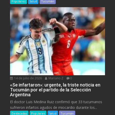
Populares
Salud
Tucumán
14 de julio de 2026
Mariano Z
0
«Se infartaron»: urgente, la triste noticia en
Tucumán por el partido de la Selección
Argentina
El doctor Luis Medina Ruiz confirmó que 33 tucumanos
sufrieron infartos agudos de miocardio durante los...
Destacadas
Populares
Salud
Tucumán