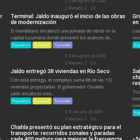
3 de agosto de 2026
Mariano Z
0
r
Terminal: Jaldo inauguró el inicio de las obras
Gr
de modernización
en
El mandatario encabezó una jornada de obras en la
Lui
capital tucumana donde presentó los avances de...
rec
Populares
Sociedad
Tucumán
Pop
3 de agosto de 2026
Mariano Z
0
Jaldo entregó 38 viviendas en Río Seco
Sa
ch
Con esta entrega, el complejo suma 88 de las 132
res
viviendas proyectadas. El gobernador Osvaldo
Tuc
Jaldo encabezó este...
int
Populares
Sociedad
Tucumán
com
31 de julio de 2026
Pop
Mariano Z
0
Chahla presentó su plan estratégico para el
transporte: recorridos zonales y paradas
n
cada 400 metros para mejorar la frecuencia
«Se