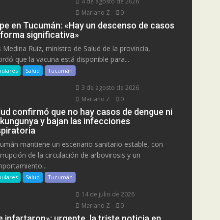
4 de agosto de 2026
Mariano Z
0
ipe en Tucumán: «Hay un descenso de casos
 forma significativa»
s Medina Ruiz, ministro de Salud de la provincia,
ordó que la vacuna está disponible para...
ulares
Salud
Tucumán
3 de agosto de 2026
Mariano Z
0
lud confirmó que no hay casos de dengue ni
ikungunya y bajan las infecciones
piratoria
umán mantiene un escenario sanitario estable, con
errupción de la circulación de arbovirosis y un
portamiento...
ulares
Salud
Tucumán
14 de julio de 2026
Mariano Z
0
 infartaron»: urgente, la triste noticia en