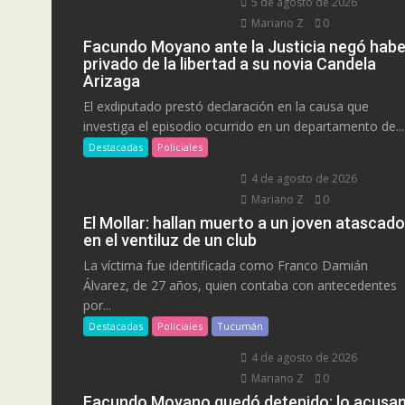
5 de agosto de 2026
Mariano Z
0
Facundo Moyano ante la Justicia negó habe
privado de la libertad a su novia Candela
Arizaga
El exdiputado prestó declaración en la causa que
investiga el episodio ocurrido en un departamento de...
Destacadas
Policiales
4 de agosto de 2026
Mariano Z
0
El Mollar: hallan muerto a un joven atascado
en el ventiluz de un club
La víctima fue identificada como Franco Damián
Álvarez, de 27 años, quien contaba con antecedentes
por...
Destacadas
Policiales
Tucumán
4 de agosto de 2026
Mariano Z
0
Facundo Moyano quedó detenido: lo acusa