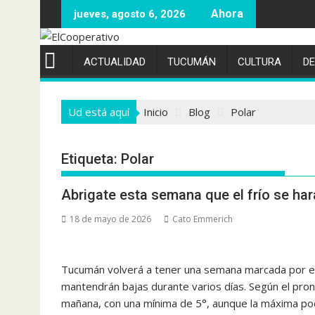
Saltar
jueves, agosto 6, 2026
al
contenido
ACTUALIDAD
TUCUMÁN
CULTURA
D
Ud está aquí
Inicio
Blog
Polar
Etiqueta:
Polar
Abrigate esta semana que el frío se har
18 de mayo de 2026
Cato Emmerich
Tucumán volverá a tener una semana marcada por el 
mantendrán bajas durante varios días. Según el pronós
mañana, con una mínima de 5°, aunque la máxima podr