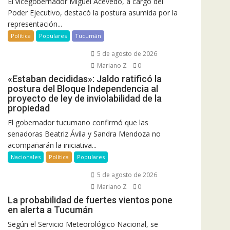
El vicegobernador Miguel Acevedo, a cargo del
Poder Ejecutivo, destacó la postura asumida por la
representación...
Política
Populares
Tucumán
5 de agosto de 2026
Mariano Z
0
«Estaban decididas»: Jaldo ratificó la
postura del Bloque Independencia al
proyecto de ley de inviolabilidad de la
propiedad
El gobernador tucumano confirmó que las
senadoras Beatriz Ávila y Sandra Mendoza no
acompañarán la iniciativa...
Nacionales
Política
Populares
5 de agosto de 2026
Mariano Z
0
La probabilidad de fuertes vientos pone
en alerta a Tucumán
Según el Servicio Meteorológico Nacional, se