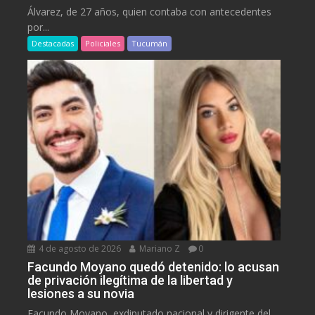
Álvarez, de 27 años, quien contaba con antecedentes
por...
Destacadas
Policiales
Tucumán
4 de agosto de 2026
Mariano Z
0
Facundo Moyano quedó detenido: lo acusan
de privación ilegítima de la libertad y
lesiones a su novia
Facundo Moyano, exdiputado nacional y dirigente del