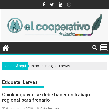
Saltar
al
contenido
Ud está aquí
Inicio
Blog
Larvas
Etiqueta:
Larvas
Chinkungunya: se debe hacer un trabajo
regional para frenarlo
9 de mayo de 2026
Cato Emmerich