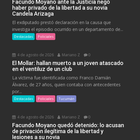
Facundo Moyano ante la Justicia negó
haber privado de la libertad a su novia
Candela Arizaga
El exdiputado prestó declaración en la causa que
investiga el episodio ocurrido en un departamento de...
Destacadas
Policiales
4 de agosto de 2026
Mariano Z
0
El Mollar: hallan muerto a un joven atascado
en el ventiluz de un club
La víctima fue identificada como Franco Damián
Álvarez, de 27 años, quien contaba con antecedentes
por...
Destacadas
Policiales
Tucumán
4 de agosto de 2026
Mariano Z
0
Facundo Moyano quedó detenido: lo acusan
de privación ilegítima de la libertad y
lesiones a su novia