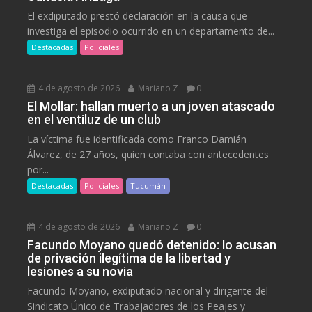
El exdiputado prestó declaración en la causa que
investiga el episodio ocurrido en un departamento de...
Destacadas
Policiales
4 de agosto de 2026
Mariano Z
0
El Mollar: hallan muerto a un joven atascado
en el ventiluz de un club
La víctima fue identificada como Franco Damián
Álvarez, de 27 años, quien contaba con antecedentes
por...
Destacadas
Policiales
Tucumán
4 de agosto de 2026
Mariano Z
0
Facundo Moyano quedó detenido: lo acusan
de privación ilegítima de la libertad y
lesiones a su novia
Facundo Moyano, exdiputado nacional y dirigente del
Sindicato Único de Trabajadores de los Peajes y