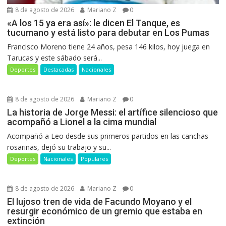
8 de agosto de 2026
Mariano Z
0
«A los 15 ya era así»: le dicen El Tanque, es
tucumano y está listo para debutar en Los Pumas
Francisco Moreno tiene 24 años, pesa 146 kilos, hoy juega en
Tarucas y este sábado será...
Deportes
Destacadas
Nacionales
8 de agosto de 2026
Mariano Z
0
La historia de Jorge Messi: el artífice silencioso que
acompañó a Lionel a la cima mundial
Acompañó a Leo desde sus primeros partidos en las canchas
rosarinas, dejó su trabajo y su...
Deportes
Nacionales
Populares
8 de agosto de 2026
Mariano Z
0
El lujoso tren de vida de Facundo Moyano y el
resurgir económico de un gremio que estaba en
extinción