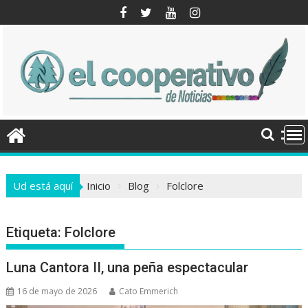
Saltar
al
contenido
Ud está aquí
Inicio
Blog
Folclore
Etiqueta:
Folclore
Luna Cantora II, una peña espectacular
16 de mayo de 2026
Cato Emmerich