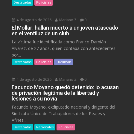
Destacadas
Policiales
4 de agosto de 2026
Mariano Z
0
El Mollar: hallan muerto a un joven atascado
en el ventiluz de un club
La víctima fue identificada como Franco Damián
Álvarez, de 27 años, quien contaba con antecedentes
por...
Destacadas
Policiales
Tucumán
4 de agosto de 2026
Mariano Z
0
Facundo Moyano quedó detenido: lo acusan
de privación ilegítima de la libertad y
lesiones a su novia
Facundo Moyano, exdiputado nacional y dirigente del
Sindicato Único de Trabajadores de los Peajes y
Afines...
Destacadas
Nacionales
Policiales