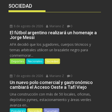
SOCIEDAD
8 de agosto de 2026
Mariano Z
0
El fútbol argentino realizará un homenaje a
Jorge Messi
AFA decidió que los jugadores, cuerpos técnicos y
ternas arbitrales utilicen un brazalete negro para
conmemorar...
Deportes
Nacionales
Sociedad
7 de agosto de 2026
Mariano Z
0
Un nuevo polo comercial y gastronómico
cambiará el Acceso Oeste a Tafí Viejo
Una construcción con más de 50 locales, oficinas,
depósitos pymes, estacionamiento y áreas verdes
avanza en...
Populares
Sociedad
Tucumán