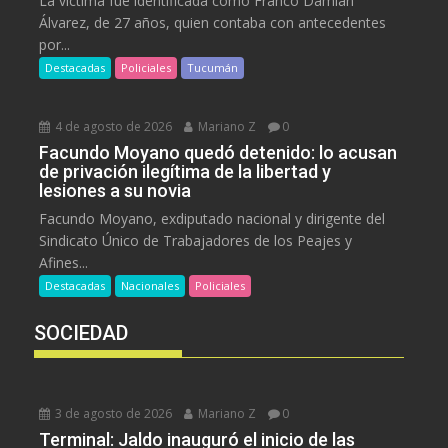
La víctima fue identificada como Franco Damián
Álvarez, de 27 años, quien contaba con antecedentes
por...
Destacadas
Policiales
Tucumán
4 de agosto de 2026
Mariano Z
0
Facundo Moyano quedó detenido: lo acusan
de privación ilegítima de la libertad y
lesiones a su novia
Facundo Moyano, exdiputado nacional y dirigente del
Sindicato Único de Trabajadores de los Peajes y
Afines...
Destacadas
Nacionales
Policiales
SOCIEDAD
3 de agosto de 2026
Mariano Z
0
Terminal: Jaldo inauguró el inicio de las