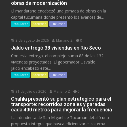
obras de modernización
El mandatario encabezó una jornada de obras en la
capital tucumana donde presentó los avances de...
Populares
Sociedad
Tucumán
3 de agosto de 2026
Mariano Z
0
Jaldo entregó 38 viviendas en Río Seco
Con esta entrega, el complejo suma 88 de las 132
viviendas proyectadas. El gobernador Osvaldo
Jaldo encabezó este...
Populares
Sociedad
Tucumán
31 de julio de 2026
Mariano Z
0
Chahla presentó su plan estratégico para el
transporte: recorridos zonales y paradas
cada 400 metros para mejorar la frecuencia
La intendenta de San Miguel de Tucumán detalló una
propuesta integral que busca eficientizar el sistema...