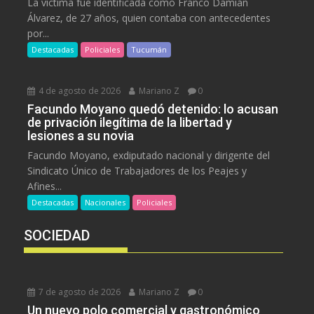
La víctima fue identificada como Franco Damián
Álvarez, de 27 años, quien contaba con antecedentes
por...
Destacadas
Policiales
Tucumán
4 de agosto de 2026
Mariano Z
0
Facundo Moyano quedó detenido: lo acusan
de privación ilegítima de la libertad y
lesiones a su novia
Facundo Moyano, exdiputado nacional y dirigente del
Sindicato Único de Trabajadores de los Peajes y
Afines...
Destacadas
Nacionales
Policiales
SOCIEDAD
7 de agosto de 2026
Mariano Z
0
Un nuevo polo comercial y gastronómico