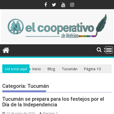
Saltar
al
contenido
Ud está aquí
Inicio
Blog
Tucumán
Página 10
Categoría:
Tucumán
Tucumán se prepara para los festejos por el
Día de la Independencia
23 de junio de 2026
Mariano Z