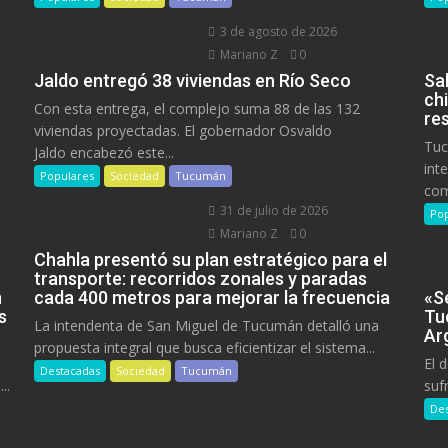
3 de agosto de 2026
Mariano Z
0
Jaldo entregó 38 viviendas en Río Seco
Sa
ch
Con esta entrega, el complejo suma 88 de las 132
res
viviendas proyectadas. El gobernador Osvaldo
Tuc
Jaldo encabezó este...
int
Populares
Sociedad
Tucumán
com
31 de julio de 2026
Pop
Mariano Z
0
Chahla presentó su plan estratégico para el
transporte: recorridos zonales y paradas
n
cada 400 metros para mejorar la frecuencia
«Se
s
Tu
La intendenta de San Miguel de Tucumán detalló una
Ar
propuesta integral que busca eficientizar el sistema...
El 
Destacadas
Sociedad
Tucumán
..
suf
Des