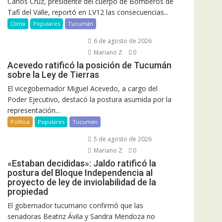
Carlos Cruz, presidente del cuerpo de Bomberos de
Tafí del Valle, reportó en LV12 las consecuencias...
Clima
Populares
Tucumán
6 de agosto de 2026
Mariano Z
0
Acevedo ratificó la posición de Tucumán
sobre la Ley de Tierras
El vicegobernador Miguel Acevedo, a cargo del
Poder Ejecutivo, destacó la postura asumida por la
representación...
Política
Populares
Tucumán
5 de agosto de 2026
Mariano Z
0
«Estaban decididas»: Jaldo ratificó la
postura del Bloque Independencia al
proyecto de ley de inviolabilidad de la
propiedad
El gobernador tucumano confirmó que las
senadoras Beatriz Ávila y Sandra Mendoza no