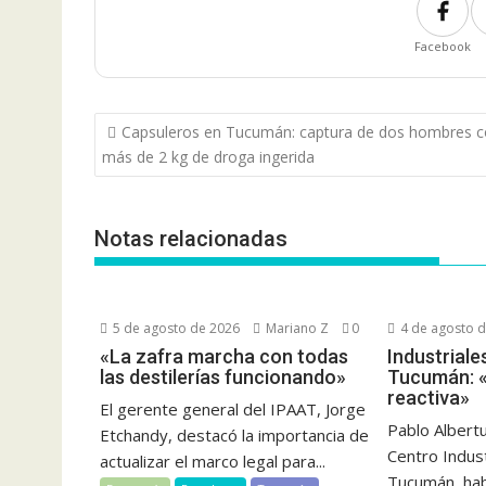
Facebook
Navegación
Capsuleros en Tucumán: captura de dos hombres 
de
más de 2 kg de droga ingerida
entradas
Notas relacionadas
5 de agosto de 2026
Mariano Z
0
4 de agosto 
«La zafra marcha con todas
Industrial
las destilerías funcionando»
Tucumán: «
reactiva»
El gerente general del IPAAT, Jorge
Pablo Albert
Etchandy, destacó la importancia de
Centro Indus
actualizar el marco legal para...
Tucumán, habl