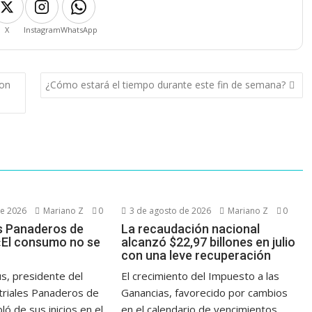
X
Instagram
WhatsApp
con
¿Cómo estará el tiempo durante este fin de semana?
de 2026
Mariano Z
0
3 de agosto de 2026
Mariano Z
0
es Panaderos de
La recaudación nacional
El consumo no se
alcanzó $22,97 billones en julio
con una leve recuperación
us, presidente del
El crecimiento del Impuesto a las
triales Panaderos de
Ganancias, favorecido por cambios
ó de sus inicios en el
en el calendario de vencimientos,