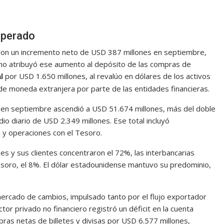
operado
ron un incremento neto de USD 387 millones en septiembre,
mo atribuyó ese aumento al depósito de las compras de
por USD 1.650 millones, al revalúo en dólares de los activos
l
e moneda extranjera por parte de las entidades financieras.
 en septiembre ascendió a USD 51.674 millones, más del doble
io diario de USD 2.349 millones. Ese total incluyó
, y operaciones con el Tesoro.
s y sus clientes concentraron el 72%, las interbancarias
esoro, el 8%. El dólar estadounidense mantuvo su predominio,
mercado de cambios, impulsado tanto por el flujo exportador
or privado no financiero registró un déficit en la cuenta
ras netas de billetes y divisas por USD 6.577 millones,