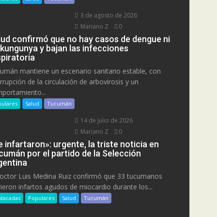
3 de agosto de 2026
Mariano Z
0
lud confirmó que no hay casos de dengue ni
ikungunya y bajan las infecciones
piratoria
umán mantiene un escenario sanitario estable, con
errupción de la circulación de arbovirosis y un
portamiento...
ulares
Salud
Tucumán
14 de julio de 2026
Mariano Z
0
 infartaron»: urgente, la triste noticia en
cumán por el partido de la Selección
gentina
doctor Luis Medina Ruiz confirmó que 33 tucumanos
rieron infartos agudos de miocardio durante los...
tacadas
Populares
Salud
Tucumán