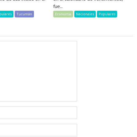
fue...
pulares
Tucumán
Economía
Nacionales
Populares