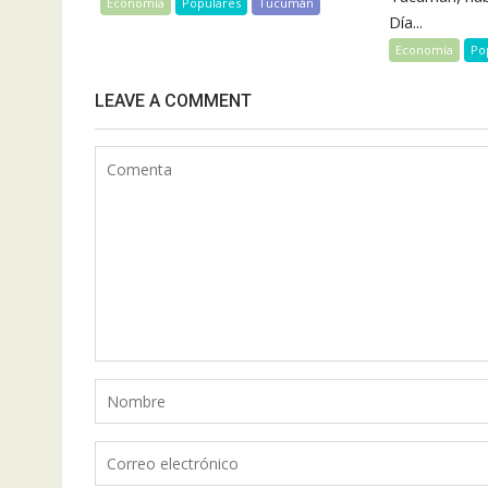
Economía
Populares
Tucumán
Día...
Economía
Po
LEAVE A COMMENT