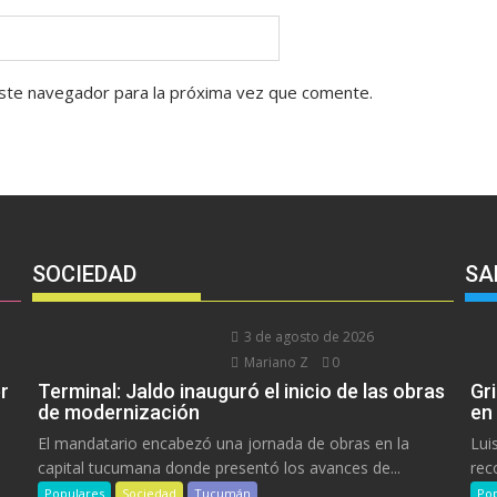
ste navegador para la próxima vez que comente.
SOCIEDAD
SA
3 de agosto de 2026
Mariano Z
0
r
Terminal: Jaldo inauguró el inicio de las obras
Gr
de modernización
en
El mandatario encabezó una jornada de obras en la
Lui
capital tucumana donde presentó los avances de...
rec
Populares
Sociedad
Tucumán
Pop