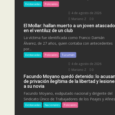
Destacadas
Policiales
4 de agosto de 2026
Mariano Z
0
El Mollar: hallan muerto a un joven atascado
en el ventiluz de un club
La víctima fue identificada como Franco Damián
Álvarez, de 27 años, quien contaba con antecedentes
por...
Destacadas
Policiales
Tucumán
4 de agosto de 2026
Mariano Z
0
Facundo Moyano quedó detenido: lo acusa
de privación ilegítima de la libertad y lesione
a su novia
Facundo Moyano, exdiputado nacional y dirigente del
Sindicato Único de Trabajadores de los Peajes y Afines.
Destacadas
Nacionales
Policiales