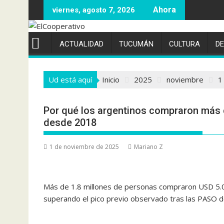
Saltar
viernes, agosto 7, 2026
al
contenido
ACTUALIDAD
TUCUMÁN
CULTURA
D
Ud está aquí
Inicio
2025
noviembre
1
Por qué los argentinos compraron más d
desde 2018
1 de noviembre de 2025
Mariano Z
Más de 1.8 millones de personas compraron USD 5.080
superando el pico previo observado tras las PASO 