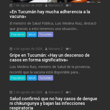
7 de agosto de 2026
Mariano Z
0
«En Tucumán hay mucha adherencia a la
vacuna»
El ministro de Salud Pública, Luis Medina Ruiz, destacó
que gracias a esto tenemos una situación...
Populares
Salud
Tucumán
4 de agosto de 2026
Mariano Z
0
Gripe en Tucumán: «Hay un descenso de
casos en forma significativa»
Luis Medina Ruiz, ministro de Salud de la provincia,
recordó que la vacuna está disponible para...
Populares
Salud
Tucumán
3 de agosto de 2026
Mariano Z
0
Salud confirmó que no hay casos de dengue
ni chikungunya y bajan las infecciones
respiratoria