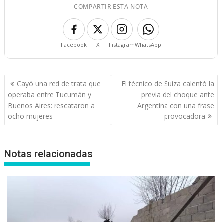
COMPARTIR ESTA NOTA
Facebook
X
Instagram
WhatsApp
Navegación
Cayó una red de trata que
El técnico de Suiza calentó la
de
operaba entre Tucumán y
previa del choque ante
entradas
Buenos Aires: rescataron a
Argentina con una frase
ocho mujeres
provocadora
Notas relacionadas