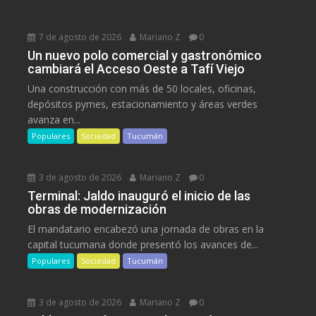
7 de agosto de 2026
Mariano Z
0
Un nuevo polo comercial y gastronómico
cambiará el Acceso Oeste a Tafí Viejo
Una construcción con más de 50 locales, oficinas,
depósitos pymes, estacionamiento y áreas verdes
avanza en...
Populares
Sociedad
Tucumán
3 de agosto de 2026
Mariano Z
0
Terminal: Jaldo inauguró el inicio de las
obras de modernización
El mandatario encabezó una jornada de obras en la
capital tucumana donde presentó los avances de...
Populares
Sociedad
Tucumán
3 de agosto de 2026
Mariano Z
0