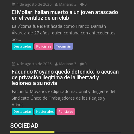
4 de agosto de 2026
Mariano Z
0
El Mollar: hallan muerto a un joven atascado
en el ventiluz de un club
La víctima fue identificada como Franco Damián
Álvarez, de 27 años, quien contaba con antecedentes
por...
Destacadas
Policiales
Tucumán
4 de agosto de 2026
Mariano Z
0
Facundo Moyano quedó detenido: lo acusan
de privación ilegítima de la libertad y
lesiones a su novia
Facundo Moyano, exdiputado nacional y dirigente del
Sindicato Único de Trabajadores de los Peajes y
Afines...
Destacadas
Nacionales
Policiales
SOCIEDAD