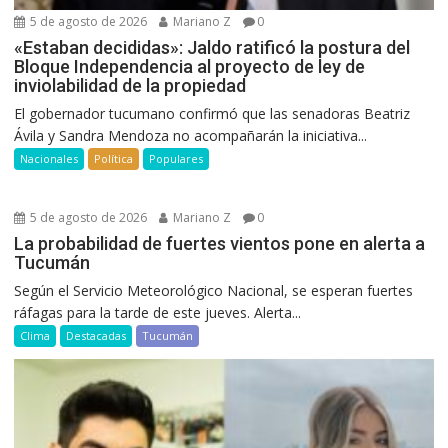
5 de agosto de 2026
Mariano Z
0
«Estaban decididas»: Jaldo ratificó la postura del
Bloque Independencia al proyecto de ley de
inviolabilidad de la propiedad
El gobernador tucumano confirmó que las senadoras Beatriz
Ávila y Sandra Mendoza no acompañarán la iniciativa...
Nacionales
Política
Populares
5 de agosto de 2026
Mariano Z
0
La probabilidad de fuertes vientos pone en alerta a
Tucumán
Según el Servicio Meteorológico Nacional, se esperan fuertes
ráfagas para la tarde de este jueves. Alerta...
Clima
Destacadas
Tucumán