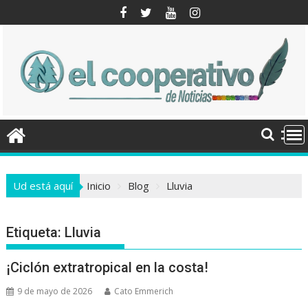
Saltar
al
contenido
Ud está aquí
Inicio
Blog
Lluvia
Etiqueta:
Lluvia
¡Ciclón extratropical en la costa!
9 de mayo de 2026
Cato Emmerich