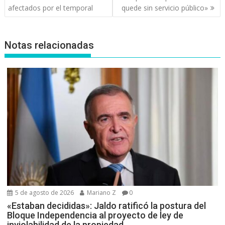
entradas
afectados por el temporal
quede sin servicio público»
Notas relacionadas
5 de agosto de 2026
Mariano Z
0
«Estaban decididas»: Jaldo ratificó la postura del
Bloque Independencia al proyecto de ley de
inviolabilidad de la propiedad