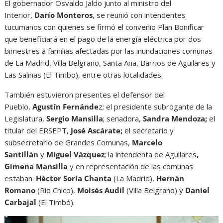
El gobernador Osvaldo Jaldo junto al ministro del
Interior,
Darío Monteros
, se reunió con intendentes
tucumanos con quienes se firmó el convenio Plan Bonificar
que beneficiará en el pago de la energía eléctrica por dos
bimestres a familias afectadas por las inundaciones comunas
de La Madrid, Villa Belgrano, Santa Ana, Barrios de Aguilares y
Las Salinas (El Timbo), entre otras localidades.
También estuvieron presentes el defensor del
Pueblo,
Agustín Fernánde
z; el presidente subrogante de la
Legislatura,
Sergio Mansilla
; senadora,
Sandra Mendoza;
el
titular del ERSEPT,
José Ascárate;
el secretario y
subsecretario de Grandes Comunas,
Marcelo
Santillán
y
Miguel Vázquez
; la intendenta de Aguilares
,
Gimena Mansilla
y en representación de las comunas
estaban:
Héctor Soria Chanta
(La Madrid),
Hernán
Romano
(Río Chico),
Moisés Audil
(Villa Belgrano) y
Daniel
Carbajal
(El Timbó).