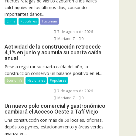
Fuertes ráfagas de viento azotaron a los valles
calchaquíes en los últimos días, causando
importantes daños...
Clima
Populares
Tucumán
7 de agosto de 2026
Mariano Z
0
Actividad de la construcción retrocede
4,1% en junio y acumula su cuarta caída
anual
Pese a registrar su cuarta caída del año, la
construcción conservó un balance positivo en el...
Economía
Nacionales
Populares
7 de agosto de 2026
Mariano Z
0
Un nuevo polo comercial y gastronómico
cambiará el Acceso Oeste a Tafí Viejo
Una construcción con más de 50 locales, oficinas,
depósitos pymes, estacionamiento y áreas verdes
avanza en...