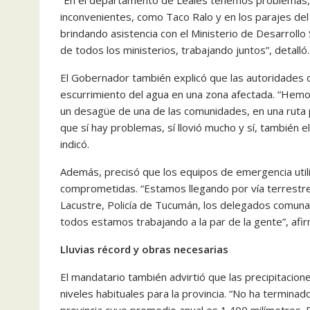
“En el departamento de Leales tenemos problemas,
inconvenientes, como Taco Ralo y en los parajes del 
brindando asistencia con el Ministerio de Desarroll
de todos los ministerios, trabajando juntos”, detalló
El Gobernador también explicó que las autoridades deb
escurrimiento del agua en una zona afectada. “Hemos
un desagüe de una de las comunidades, en una ruta p
que sí hay problemas, sí llovió mucho y sí, también e
indicó.
Además, precisó que los equipos de emergencia utili
comprometidas. “Estamos llegando por vía terrestre, 
Lacustre, Policía de Tucumán, los delegados comunale
todos estamos trabajando a la par de la gente”, afi
Lluvias récord y obras necesarias
El mandatario también advirtió que las precipitaci
niveles habituales para la provincia. “No ha termin