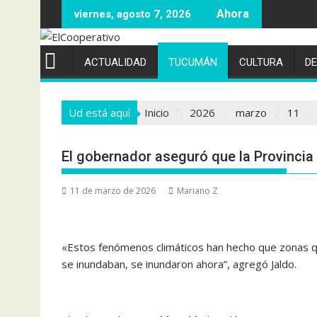
Saltar
viernes, agosto 7, 2026
al
contenido
ACTUALIDAD
TUCUMÁN
CULTURA
D
Ud está aquí
Inicio
2026
marzo
11
El gobernador aseguró que la Provincia 
11 de marzo de 2026
Mariano Z
«Estos fenómenos climáticos han hecho que zonas qu
se inundaban, se inundaron ahora”, agregó Jaldo.