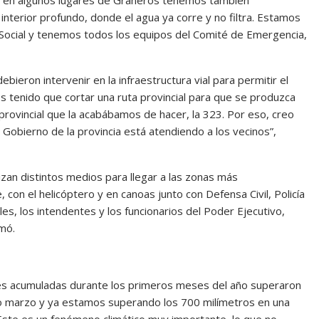
 en algunos lugares de Graneros tenemos también
interior profundo, donde el agua ya corre y no filtra. Estamos
o Social y tenemos todos los equipos del Comité de Emergencia,
.
ieron intervenir en la infraestructura vial para permitir el
 tenido que cortar una ruta provincial para que se produzca
rovincial que la acabábamos de hacer, la 323. Por eso, creo
l Gobierno de la provincia está atendiendo a los vecinos”,
zan distintos medios para llegar a las zonas más
con el helicóptero y en canoas junto con Defensa Civil, Policía
s, los intendentes y los funcionarios del Poder Ejecutivo,
rmó.
ones acumuladas durante los primeros meses del año superaron
ado marzo y ya estamos superando los 700 milímetros en una