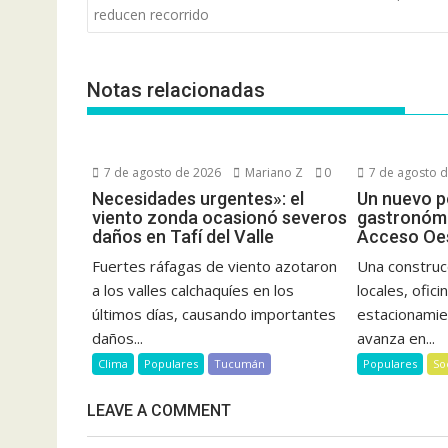
de
reducen recorrido
entradas
Notas relacionadas
7 de agosto de 2026
Mariano Z
0
7 de agosto 
Necesidades urgentes»: el
Un nuevo p
viento zonda ocasionó severos
gastronómi
daños en Tafí del Valle
Acceso Oes
Fuertes ráfagas de viento azotaron
Una construc
a los valles calchaquíes en los
locales, ofic
últimos días, causando importantes
estacionamie
daños...
avanza en...
Clima
Populares
Tucumán
Populares
So
LEAVE A COMMENT