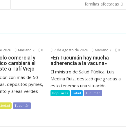
familias afectadas
de 2026
Mariano Z
0
7 de agosto de 2026
Mariano Z
0
olo comercial y
«En Tucumán hay mucha
co cambiará el
adherencia a la vacuna»
te a Tafí Viejo
El ministro de Salud Pública, Luis
ción con más de 50
Medina Ruiz, destacó que gracias a
inas, depósitos pymes,
esto tenemos una situación...
nto y áreas verdes
Populares
Salud
Tucumán
ciedad
Tucumán