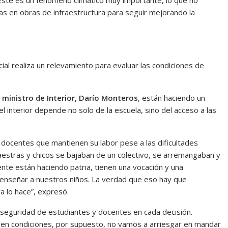
Este es un fenómeno climático muy importante, lo que no
s en obras de infraestructura para seguir mejorando la
ial realiza un relevamiento para evaluar las condiciones de
 ministro de Interior, Darío Monteros
, están haciendo un
l interior depende no solo de la escuela, sino del acceso a las
docentes que mantienen su labor pese a las dificultades
maestras y chicos se bajaban de un colectivo, se arremangaban y
te están haciendo patria, tienen una vocación y una
y enseñar a nuestros niños. La verdad que eso hay que
ra lo hace”, expresó.
 seguridad de estudiantes y docentes en cada decisión.
en condiciones, por supuesto, no vamos a arriesgar en mandar