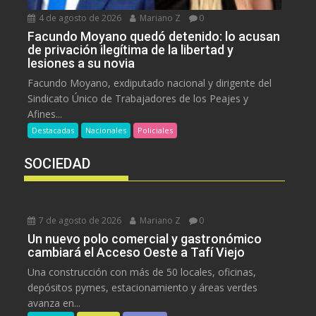
4 de agosto de 2026
Mariano Z
0
Facundo Moyano quedó detenido: lo acusan
de privación ilegítima de la libertad y
lesiones a su novia
Facundo Moyano, exdiputado nacional y dirigente del
Sindicato Único de Trabajadores de los Peajes y
Afines...
Destacadas
Nacionales
Policiales
SOCIEDAD
7 de agosto de 2026
Mariano Z
0
Un nuevo polo comercial y gastronómico
cambiará el Acceso Oeste a Tafí Viejo
Una construcción con más de 50 locales, oficinas,
depósitos pymes, estacionamiento y áreas verdes
avanza en...