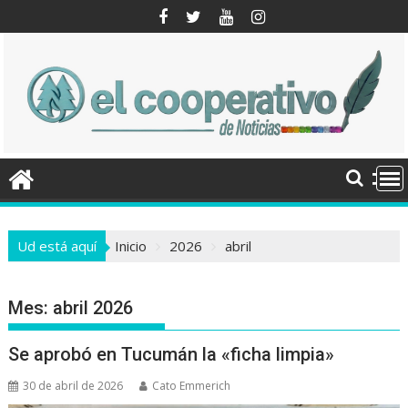
Saltar
al
contenido
Ud está aquí
Inicio
2026
abril
Mes:
abril 2026
Se aprobó en Tucumán la «ficha limpia»
30 de abril de 2026
Cato Emmerich