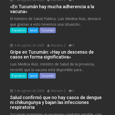
«En Tucumán hay mucha adherencia a la
vacuna»
El ministro de Salud Pública, Luis Medina Ruiz, destacó
que gracias a esto tenemos una situación...
Populares
Salud
Tucumán
4 de agosto de 2026
Mariano Z
0
Gripe en Tucumán: «Hay un descenso de
casos en forma significativa»
Luis Medina Ruiz, ministro de Salud de la provincia,
recordó que la vacuna está disponible para...
Populares
Salud
Tucumán
3 de agosto de 2026
Mariano Z
0
Salud confirmó que no hay casos de dengue
ni chikungunya y bajan las infecciones
respiratoria
Tucumán mantiene un escenario sanitario estable, con