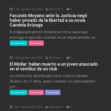
5 de agosto de 2026
Mariano Z
0
Facundo Moyano ante la Justicia negó
haber privado de la libertad a su novia
Candela Arizaga
El exdiputado prestó declaración en la causa que
investiga el episodio ocurrido en un departamento de...
Destacadas
Policiales
4 de agosto de 2026
Mariano Z
0
El Mollar: hallan muerto a un joven atascado
en el ventiluz de un club
La víctima fue identificada como Franco Damián
Álvarez, de 27 años, quien contaba con antecedentes
por...
Destacadas
Policiales
Tucumán
4 de agosto de 2026
Mariano Z
0