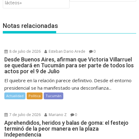
entradas
lácteos»
Notas relacionadas
8 de julio de 2026
Esteban Dario Arede
0
Desde Buenos Aires, afirman que Victoria Villarruel
se quedará en Tucumán para ser parte de todos los
actos por el 9 de Julio
El quiebre en la relación parece definitivo. Desde el entorno
presidencial se ha manifestado una desconfianza...
Actualidad
Política
Tucumán
7 de julio de 2026
Mariano Z
0
Aprehendidos, heridos y balas de goma: el festejo
terminó de la peor manera en la plaza
Independencia