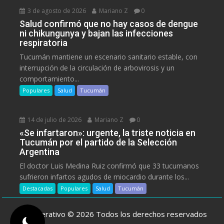
3 de agosto de 2026
Mariano Z
0
Salud confirmó que no hay casos de dengue
ni chikungunya y bajan las infecciones
respiratoria
Tucumán mantiene un escenario sanitario estable, con
interrupción de la circulación de arbovirosis y un
comportamiento...
Populares
Salud
Tucumán
14 de julio de 2026
Mariano Z
0
«Se infartaron»: urgente, la triste noticia en
Tucumán por el partido de la Selección
Argentina
El doctor Luis Medina Ruiz confirmó que 33 tucumanos
sufrieron infartos agudos de miocardio durante los...
Destacadas
Populares
Salud
Tucumán
ElCooperativo © 2026 Todos los derechos reservados