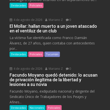
Destacadas
Policiales
4 de agosto de 2026
Mariano Z
0
El Mollar: hallan muerto a un joven atascado
en el ventiluz de un club
La víctima fue identificada como Franco Damián
Álvarez, de 27 años, quien contaba con antecedentes
por...
Destacadas
Policiales
Tucumán
4 de agosto de 2026
Mariano Z
0
Facundo Moyano quedó detenido: lo acusan
de privación ilegítima de la libertad y
lesiones a su novia
Facundo Moyano, exdiputado nacional y dirigente del
Sindicato Único de Trabajadores de los Peajes y
Afines...
Destacadas
Nacionales
Policiales