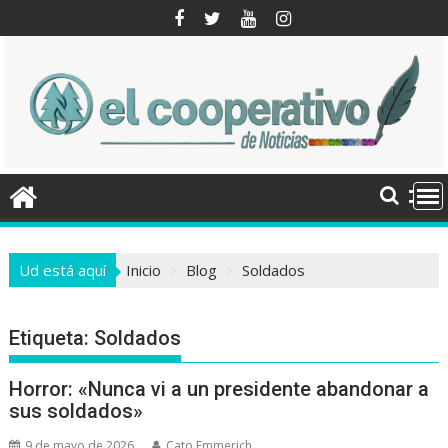
Saltar
al
contenido
Ud está aquí
Inicio
Blog
Soldados
Etiqueta:
Soldados
Horror: «Nunca vi a un presidente abandonar a
sus soldados»
9 de mayo de 2026
Cato Emmerich