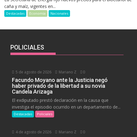
caña y maíz, vigentes en...
Destacadas
Economía
Nacionales
POLICIALES
5 de agosto de 2026
Mariano Z
0
Facundo Moyano ante la Justicia negó
haber privado de la libertad a su novia
Candela Arizaga
El exdiputado prestó declaración en la causa que
investiga el episodio ocurrido en un departamento de...
Destacadas
Policiales
4 de agosto de 2026
Mariano Z
0