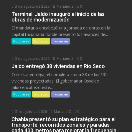
3 de agosto de 2026
Mariano Z
0
Terminal: Jaldo inauguró el inicio de las
obras de modernización
El mandatario encabezó una jornada de obras en la
capital tucumana donde presentó los avances de...
Populares
Sociedad
Tucumán
3 de agosto de 2026
Mariano Z
0
Jaldo entregó 38 viviendas en Río Seco
Con esta entrega, el complejo suma 88 de las 132
viviendas proyectadas. El gobernador Osvaldo
Jaldo encabezó este...
Populares
Sociedad
Tucumán
31 de julio de 2026
Mariano Z
0
Chahla presentó su plan estratégico para el
transporte: recorridos zonales y paradas
cada 400 metros para mejorar la frecuencia