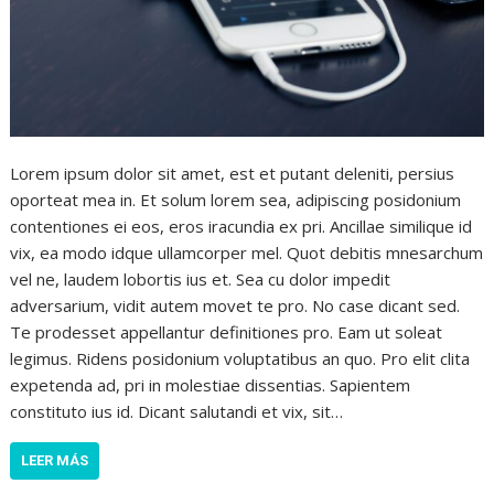
Lorem ipsum dolor sit amet, est et putant deleniti, persius
oporteat mea in. Et solum lorem sea, adipiscing posidonium
contentiones ei eos, eros iracundia ex pri. Ancillae similique id
vix, ea modo idque ullamcorper mel. Quot debitis mnesarchum
vel ne, laudem lobortis ius et. Sea cu dolor impedit
adversarium, vidit autem movet te pro. No case dicant sed.
Te prodesset appellantur definitiones pro. Eam ut soleat
legimus. Ridens posidonium voluptatibus an quo. Pro elit clita
expetenda ad, pri in molestiae dissentias. Sapientem
constituto ius id. Dicant salutandi et vix, sit…
LEER MÁS