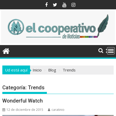
Saltar
al
contenido
Ud está aquí
Inicio
Blog
Trends
Categoría:
Trends
Wonderful Watch
12 de diciembre de 2015
caratinio