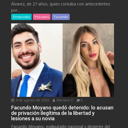
Álvarez, de 27 años, quien contaba con antecedentes
por...
Destacadas
Policiales
Tucumán
4 de agosto de 2026
Mariano Z
0
Facundo Moyano quedó detenido: lo acusan
de privación ilegítima de la libertad y
lesiones a su novia
Facundo Moyano, exdiputado nacional y dirigente del