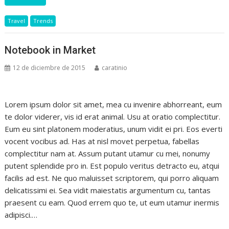
Travel
Trends
Notebook in Market
12 de diciembre de 2015
caratinio
Lorem ipsum dolor sit amet, mea cu invenire abhorreant, eum
te dolor viderer, vis id erat animal. Usu at oratio complectitur.
Eum eu sint platonem moderatius, unum vidit ei pri. Eos everti
vocent vocibus ad. Has at nisl movet perpetua, fabellas
complectitur nam at. Assum putant utamur cu mei, nonumy
putent splendide pro in. Est populo veritus detracto eu, atqui
facilis ad est. Ne quo maluisset scriptorem, qui porro aliquam
delicatissimi ei. Sea vidit maiestatis argumentum cu, tantas
praesent cu eam. Quod errem quo te, ut eum utamur inermis
adipisci.…