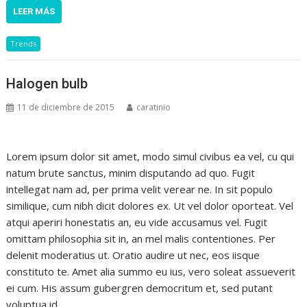
LEER MÁS
Trends
Halogen bulb
11 de diciembre de 2015
caratinio
Lorem ipsum dolor sit amet, modo simul civibus ea vel, cu qui
natum brute sanctus, minim disputando ad quo. Fugit
intellegat nam ad, per prima velit verear ne. In sit populo
similique, cum nibh dicit dolores ex. Ut vel dolor oporteat. Vel
atqui aperiri honestatis an, eu vide accusamus vel. Fugit
omittam philosophia sit in, an mel malis contentiones. Per
delenit moderatius ut. Oratio audire ut nec, eos iisque
constituto te. Amet alia summo eu ius, vero soleat assueverit
ei cum. His assum gubergren democritum et, sed putant
voluptua id.…