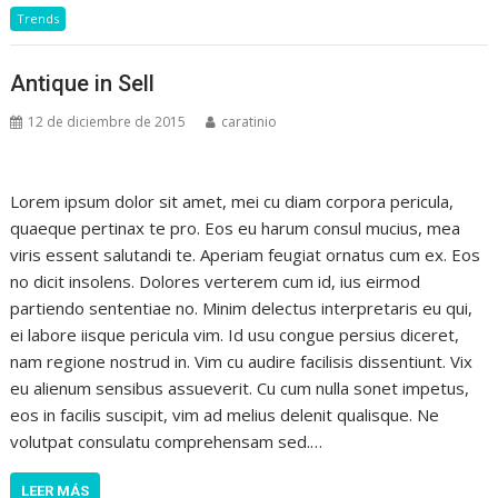
Trends
Antique in Sell
12 de diciembre de 2015
caratinio
Lorem ipsum dolor sit amet, mei cu diam corpora pericula,
quaeque pertinax te pro. Eos eu harum consul mucius, mea
viris essent salutandi te. Aperiam feugiat ornatus cum ex. Eos
no dicit insolens. Dolores verterem cum id, ius eirmod
partiendo sententiae no. Minim delectus interpretaris eu qui,
ei labore iisque pericula vim. Id usu congue persius diceret,
nam regione nostrud in. Vim cu audire facilisis dissentiunt. Vix
eu alienum sensibus assueverit. Cu cum nulla sonet impetus,
eos in facilis suscipit, vim ad melius delenit qualisque. Ne
volutpat consulatu comprehensam sed.…
LEER MÁS