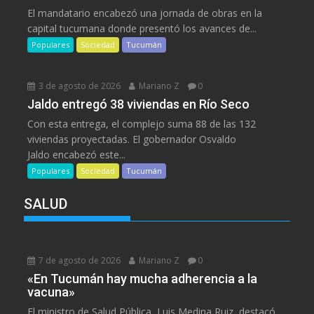
El mandatario encabezó una jornada de obras en la
capital tucumana donde presentó los avances de...
Populares
Sociedad
Tucumán
3 de agosto de 2026
Mariano Z
0
Jaldo entregó 38 viviendas en Río Seco
Con esta entrega, el complejo suma 88 de las 132
viviendas proyectadas. El gobernador Osvaldo
Jaldo encabezó este...
Populares
Sociedad
Tucumán
SALUD
7 de agosto de 2026
Mariano Z
0
«En Tucumán hay mucha adherencia a la
vacuna»
El ministro de Salud Pública, Luis Medina Ruiz, destacó