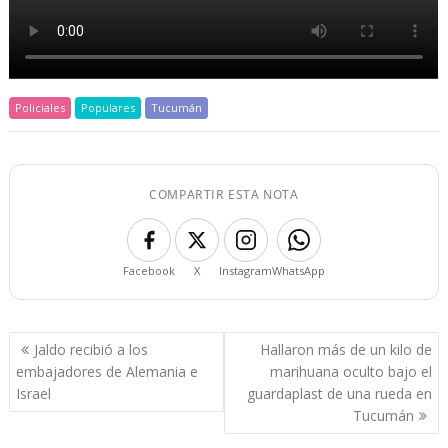
Policiales
Populares
Tucumán
COMPARTIR ESTA NOTA
Facebook
X
Instagram
WhatsApp
Navegación
Jaldo recibió a los
Hallaron más de un kilo de
de
embajadores de Alemania e
marihuana oculto bajo el
entradas
Israel
guardaplast de una rueda en
Tucumán