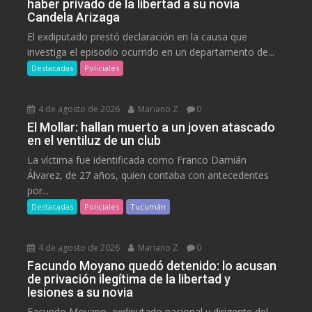
haber privado de la libertad a su novia
Candela Arizaga
El exdiputado prestó declaración en la causa que
investiga el episodio ocurrido en un departamento de...
Destacadas
Policiales
4 de agosto de 2026
Mariano Z
0
El Mollar: hallan muerto a un joven atascado
en el ventiluz de un club
La víctima fue identificada como Franco Damián
Álvarez, de 27 años, quien contaba con antecedentes
por...
Destacadas
Policiales
Tucumán
4 de agosto de 2026
Mariano Z
0
Facundo Moyano quedó detenido: lo acusan
de privación ilegítima de la libertad y
lesiones a su novia
Facundo Moyano, exdiputado nacional y dirigente del