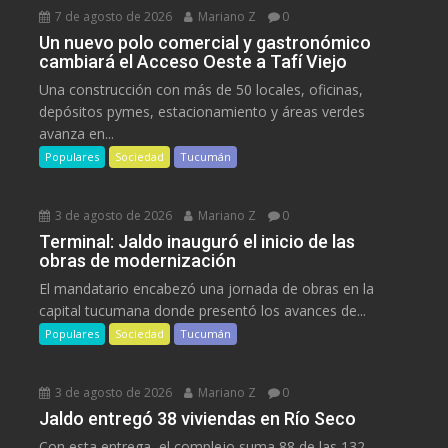
7 de agosto de 2026
Mariano Z
0
Un nuevo polo comercial y gastronómico
cambiará el Acceso Oeste a Tafí Viejo
Una construcción con más de 50 locales, oficinas,
depósitos pymes, estacionamiento y áreas verdes
avanza en...
Populares
Sociedad
Tucumán
3 de agosto de 2026
Mariano Z
0
Terminal: Jaldo inauguró el inicio de las
obras de modernización
El mandatario encabezó una jornada de obras en la
capital tucumana donde presentó los avances de...
Populares
Sociedad
Tucumán
3 de agosto de 2026
Mariano Z
0
Jaldo entregó 38 viviendas en Río Seco
Con esta entrega, el complejo suma 88 de las 132