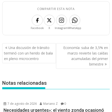
COMPARTIR ESTA NOTA
Facebook
X
Instagram
WhatsApp
Navegación
Una discusión de tránsito
Economía: suba de 3,5% en
de
terminó con un herido de bala
marzo revierte las caídas
entradas
en pleno microcentro
acumuladas del primer
bimestre
Notas relacionadas
7 de agosto de 2026
Mariano Z
0
Necesidades urgentes»: el viento zonda ocasionó