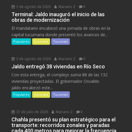
3 de agosto de 2026
Mariano Z
0
Terminal: Jaldo inauguró el inicio de las
obras de modernización
El mandatario encabezó una jornada de obras en la
capital tucumana donde presentó los avances de...
Populares
Sociedad
Tucumán
3 de agosto de 2026
Mariano Z
0
Jaldo entregó 38 viviendas en Río Seco
Con esta entrega, el complejo suma 88 de las 132
viviendas proyectadas. El gobernador Osvaldo
Jaldo encabezó este...
Populares
Sociedad
Tucumán
31 de julio de 2026
Mariano Z
0
Chahla presentó su plan estratégico para el
transporte: recorridos zonales y paradas
cada 400 metros para mejorar la frecuencia