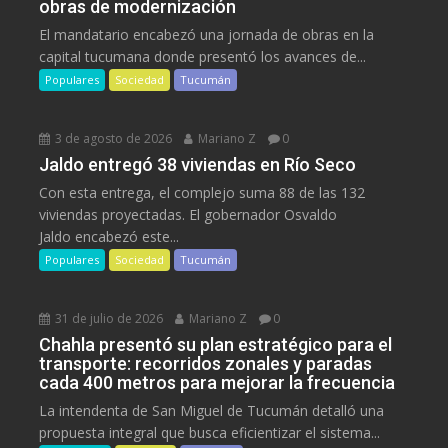
obras de modernización
El mandatario encabezó una jornada de obras en la
capital tucumana donde presentó los avances de...
Populares
Sociedad
Tucumán
3 de agosto de 2026
Mariano Z
0
Jaldo entregó 38 viviendas en Río Seco
Con esta entrega, el complejo suma 88 de las 132
viviendas proyectadas. El gobernador Osvaldo
Jaldo encabezó este...
Populares
Sociedad
Tucumán
31 de julio de 2026
Mariano Z
0
Chahla presentó su plan estratégico para el
transporte: recorridos zonales y paradas
cada 400 metros para mejorar la frecuencia
La intendenta de San Miguel de Tucumán detalló una
propuesta integral que busca eficientizar el sistema...