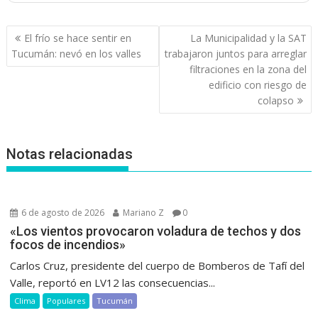
Navegación
El frío se hace sentir en
La Municipalidad y la SAT
de
Tucumán: nevó en los valles
trabajaron juntos para arreglar
entradas
filtraciones en la zona del
edificio con riesgo de
colapso
Notas relacionadas
6 de agosto de 2026
Mariano Z
0
«Los vientos provocaron voladura de techos y dos
focos de incendios»
Carlos Cruz, presidente del cuerpo de Bomberos de Tafí del
Valle, reportó en LV12 las consecuencias...
Clima
Populares
Tucumán