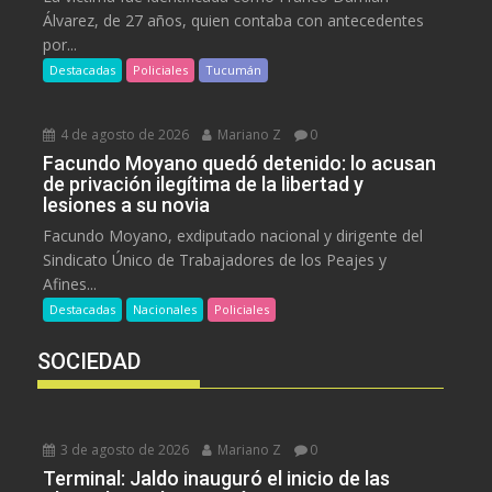
Álvarez, de 27 años, quien contaba con antecedentes
por...
Destacadas
Policiales
Tucumán
4 de agosto de 2026
Mariano Z
0
Facundo Moyano quedó detenido: lo acusan
de privación ilegítima de la libertad y
lesiones a su novia
Facundo Moyano, exdiputado nacional y dirigente del
Sindicato Único de Trabajadores de los Peajes y
Afines...
Destacadas
Nacionales
Policiales
SOCIEDAD
3 de agosto de 2026
Mariano Z
0
Terminal: Jaldo inauguró el inicio de las